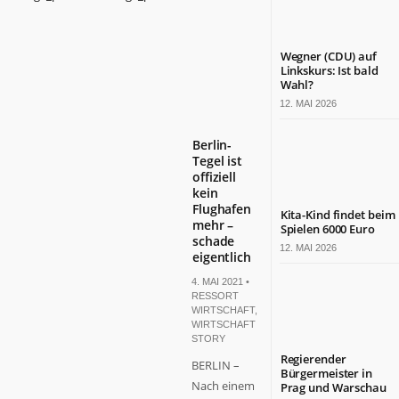
Wegner (CDU) auf
Linkskurs: Ist bald
Wahl?
12. MAI 2026
Berlin-
Tegel ist
offiziell
kein
Flughafen
Kita-Kind findet beim
mehr –
Spielen 6000 Euro
schade
12. MAI 2026
eigentlich
4. MAI 2021 •
RESSORT
WIRTSCHAFT
,
WIRTSCHAFT
STORY
Regierender
BERLIN –
Bürgermeister in
Nach einem
Prag und Warschau