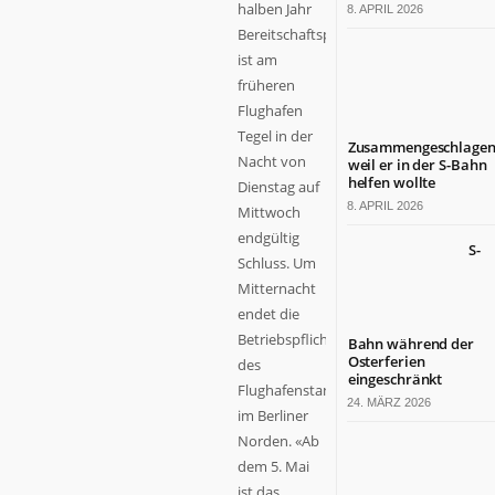
halben Jahr
8. APRIL 2026
Bereitschaftsphase
ist am
früheren
Flughafen
Tegel in der
Zusammengeschlagen
Nacht von
weil er in der S-Bahn
helfen wollte
Dienstag auf
8. APRIL 2026
Mittwoch
endgültig
S-
Schluss. Um
Mitternacht
endet die
Betriebspflicht
Bahn während der
Osterferien
des
eingeschränkt
Flughafenstandorts
24. MÄRZ 2026
im Berliner
Norden. «Ab
dem 5. Mai
ist das...