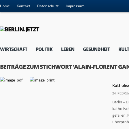
Home
Kontakt
Datenschutz
Impressum
WIRTSCHAFT
POLITIK
LEBEN
GESUNDHEIT
KUL
BEITRÄGE ZUM STICHWORT ‘ALAIN-FLORENT G
Katholis
24. FEBRU
Berlin – 
katholisc
gefallen.
Chorprobe