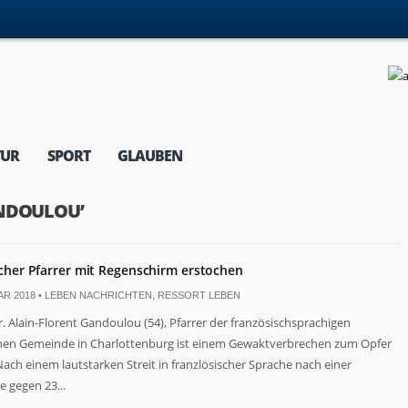
TUR
SPORT
GLAUBEN
ANDOULOU’
cher Pfarrer mit Regenschirm erstochen
AR 2018 •
LEBEN NACHRICHTEN
,
RESSORT LEBEN
Dr. Alain-Florent Gandoulou (54), Pfarrer der französischsprachigen
hen Gemeinde in Charlottenburg ist einem Gewaktverbrechen zum Opfer
 Nach einem lautstarken Streit in franzlösischer Sprache nach einer
 gegen 23...