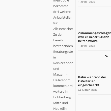
Metropole
8. APRIL 2026
bekommt
drei weitere
Anlaufstellen
für
Alleinerziehende.
Zusammengeschlagen
Zu den
weil er in der S-Bahn
bereits
helfen wollte
bestehenden
8. APRIL 2026
Beratungsstellen
S-
in
Reinickendorf
und
Marzahn-
Bahn während der
Hellersdorf
Osterferien
eingeschränkt
kommen drei
24. MÄRZ 2026
weitere in
Lichtenberg,
Mitte und
Neukölln