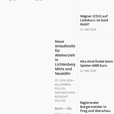
Wegner (CDU) auf
Linkskurs: Ist bald
Wahl?
12. MAI 2026
Neue
Anlaufstellen
für
Alleinerziehende
in
Kita-Kind findet beim
Lichtenberg,
Spielen 6000 Euro
Mitte und
12. MAI 2026
Neukölln
25. JUNI 2018 •
ALLGEMEIN
,
POLITIK
NACHRICHTEN
,
RESSORT
POLITIK
Regierender
Bürgermeister in
Berlin – Die
Prag und Warschau