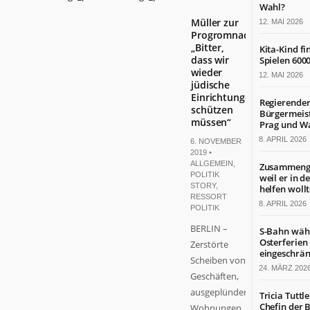
Wahl?
Müller zur
12. MAI 2026
Progromnacht:
„Bitter,
Kita-Kind f
dass wir
Spielen 600
wieder
12. MAI 2026
jüdische
Einrichtungen
Regierende
schützen
Bürgermeist
müssen“
Prag und W
8. APRIL 2026
6. NOVEMBER
2019 •
ALLGEMEIN
,
Zusammenge
POLITIK
weil er in d
STORY
,
helfen woll
RESSORT
8. APRIL 2026
POLITIK
BERLIN –
S-Bahn wäh
Osterferien
Zerstörte
eingeschrän
Scheiben von
24. MÄRZ 202
Geschäften,
ausgeplünderte
Tricia Tuttle
Chefin der B
Wohnungen,