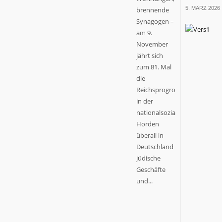
5. MÄRZ 2026
brennende
Synagogen –
am 9.
November
jährt sich
zum 81. Mal
die
Reichsprogromnacht,
in der
nationalsozialistische
Horden
überall in
Deutschland
jüdische
Geschäfte
und...