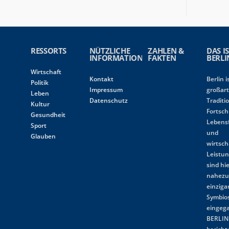
RESSORTS
NÜTZLICHE
ZAHLEN &
DAS I
INFORMATIONEN
FAKTEN
BERLI
Wirtschaft
Kontakt
Berlin i
Politik
Impressum
großart
Leben
Datenschutz
Traditi
Kultur
Fortschr
Gesundheit
Lebens
Sport
und
Glauben
wirtsch
Leistun
sind hi
nahez
einziga
Symbio
eingeg
BERLIN.