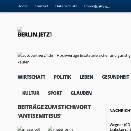
Home
Kontakt
Datenschutz
Impressum
WIRTSCHAFT
POLITIK
LEBEN
GESUNDHEIT
KULTUR
SPORT
GLAUBEN
BEITRÄGE ZUM STICHWORT
NACHRICH
‘ANTISEMITISUS’
Wegner (CD
Linkskurs: I