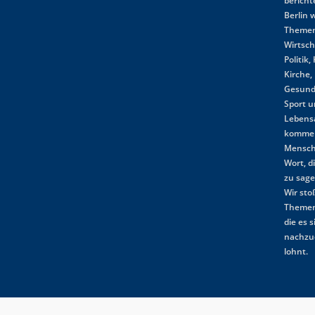
bericht
Berlin w
Themen
Wirtsch
Politik,
Kirche,
Gesund
Sport 
Lebensa
komme
Mensch
Wort, d
zu sag
Wir st
Themen
die es s
nachzu
lohnt.