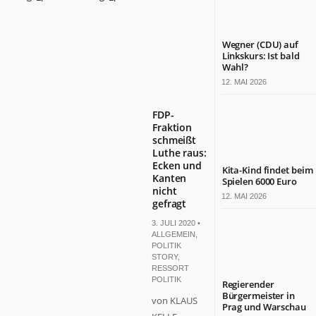
Wegner (CDU) auf
Linkskurs: Ist bald
Wahl?
12. MAI 2026
FDP-
Fraktion
schmeißt
Luthe raus:
Ecken und
Kita-Kind findet beim
Kanten
Spielen 6000 Euro
nicht
12. MAI 2026
gefragt
3. JULI 2020 •
ALLGEMEIN
,
POLITIK
STORY
,
RESSORT
POLITIK
Regierender
Bürgermeister in
von KLAUS
Prag und Warschau