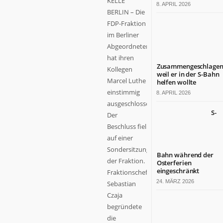
KELLE
8. APRIL 2026
BERLIN – Die
FDP-Fraktion
im Berliner
Abgeordnetenhaus
hat ihren
Zusammengeschlagen
Kollegen
weil er in der S-Bahn
Marcel Luthe
helfen wollte
einstimmig
8. APRIL 2026
ausgeschlossen.
S-
Der
Beschluss fiel
auf einer
Sondersitzung
Bahn während der
der Fraktion.
Osterferien
eingeschränkt
Fraktionschef
24. MÄRZ 2026
Sebastian
Czaja
begründete
die