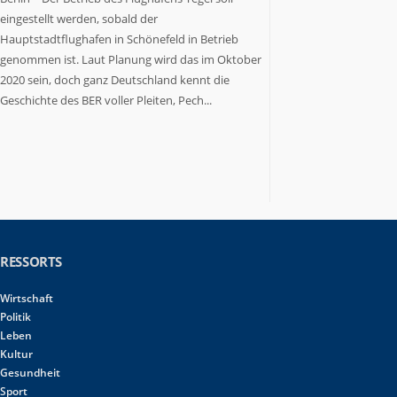
eingestellt werden, sobald der
Hauptstadtflughafen in Schönefeld in Betrieb
genommen ist. Laut Planung wird das im Oktober
2020 sein, doch ganz Deutschland kennt die
Geschichte des BER voller Pleiten, Pech...
RESSORTS
Wirtschaft
Politik
Leben
Kultur
Gesundheit
Sport