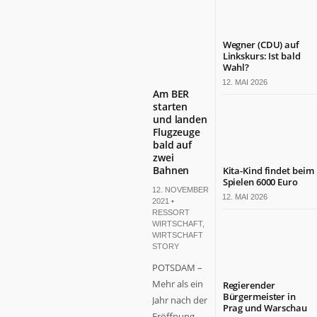
Wegner (CDU) auf
Linkskurs: Ist bald
Wahl?
12. MAI 2026
Am BER
starten
und landen
Flugzeuge
bald auf
zwei
Bahnen
Kita-Kind findet beim
Spielen 6000 Euro
12. NOVEMBER
12. MAI 2026
2021 •
RESSORT
WIRTSCHAFT
,
WIRTSCHAFT
STORY
POTSDAM –
Mehr als ein
Regierender
Bürgermeister in
Jahr nach der
Prag und Warschau
Eröffnung