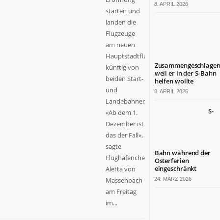
8. APRIL 2026
starten und
landen die
Flugzeuge
am neuen
Hauptstadtflughafen
Zusammengeschlagen
künftig von
weil er in der S-Bahn
beiden Start-
helfen wollte
und
8. APRIL 2026
Landebahnen.
S-
«Ab dem 1.
Dezember ist
das der Fall»,
sagte
Bahn während der
Flughafenchefin
Osterferien
eingeschränkt
Aletta von
Massenbach
24. MÄRZ 2026
am Freitag
im...