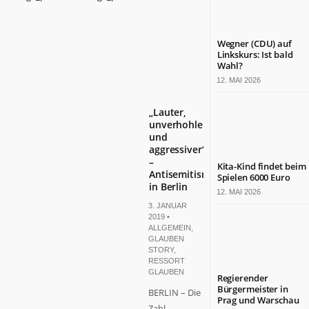
Wegner (CDU) auf
Linkskurs: Ist bald
Wahl?
12. MAI 2026
„Lauter,
unverhohlener
und
aggressiver“
–
Kita-Kind findet beim
Antisemitismus
Spielen 6000 Euro
in Berlin
12. MAI 2026
3. JANUAR
2019 •
ALLGEMEIN
,
GLAUBEN
STORY
,
RESSORT
GLAUBEN
Regierender
Bürgermeister in
BERLIN – Die
Prag und Warschau
Zahl