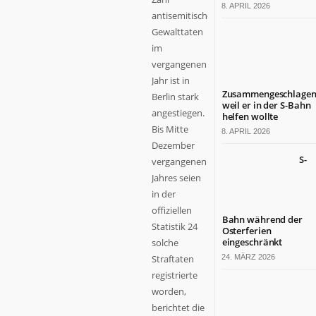
8. APRIL 2026
antisemitischer
Gewalttaten
im
vergangenen
Jahr ist in
Zusammengeschlagen
Berlin stark
weil er in der S-Bahn
angestiegen.
helfen wollte
Bis Mitte
8. APRIL 2026
Dezember
S-
vergangenen
Jahres seien
in der
offiziellen
Bahn während der
Statistik 24
Osterferien
eingeschränkt
solche
Straftaten
24. MÄRZ 2026
registrierte
worden,
berichtet die