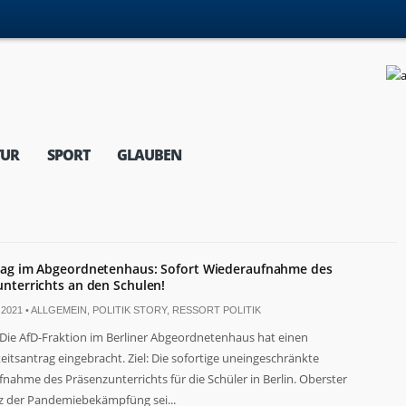
TUR
SPORT
GLAUBEN
rag im Abgeordnetenhaus: Sofort Wiederaufnahme des
nterrichts an den Schulen!
2021 •
ALLGEMEIN
,
POLITIK STORY
,
RESSORT POLITIK
Die AfD-Fraktion im Berliner Abgeordnetenhaus hat einen
keitsantrag eingebracht. Ziel: Die sofortige uneingeschränkte
nahme des Präsenzunterrichts für die Schüler in Berlin. Oberster
z der Pandemiebekämpfüng sei...