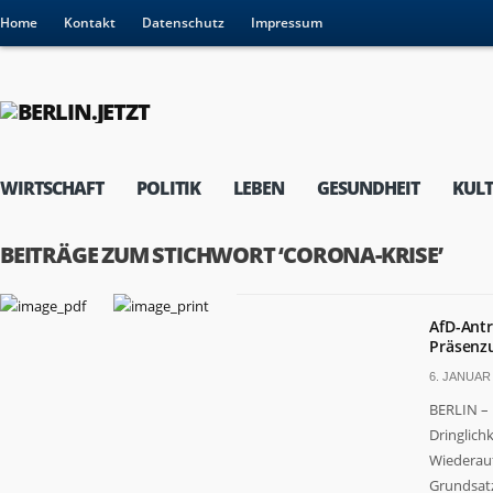
Home
Kontakt
Datenschutz
Impressum
WIRTSCHAFT
POLITIK
LEBEN
GESUNDHEIT
KUL
BEITRÄGE ZUM STICHWORT ‘CORONA-KRISE’
AfD-Ant
Präsenzu
6. JANUAR 
BERLIN – 
Dringlich
Wiederauf
Grundsat