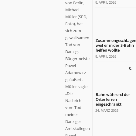
von Berlin,
8. APRIL 2026
Michael
Müller (SPD,
Foto), hat
sich zum
gewaltsamen
Zusammengeschlagen
Tod von
weil er in der S-Bahn
helfen wollte
Danzigs
8. APRIL 2026
Bürgermeister
Pawel
S-
Adamowicz
geäußert.
Müller sagte:
„Die
Bahn während der
Osterferien
Nachricht
eingeschränkt
vom Tod
24. MÄRZ 2026
meines
Danziger
Amtskollegen
Pawel