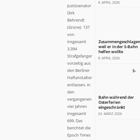
8. APRIL 2026
Justizsenator
Dirk
Behrendt
(Grüne) 137
von
insgesamt
Zusammengeschlagen
weil er in der S-Bahn
3.394
helfen wollte
Strafgefangenen
8. APRIL 2026
vorzeitig aus
den Berliner
S-
Haftanstalten
entlassen, in
den
Bahn während der
vergangenen
Osterferien
vier Jahren
eingeschränkt
insgesamt
24. MÄRZ 2026
699. Das
berichtet die
Epoch Times