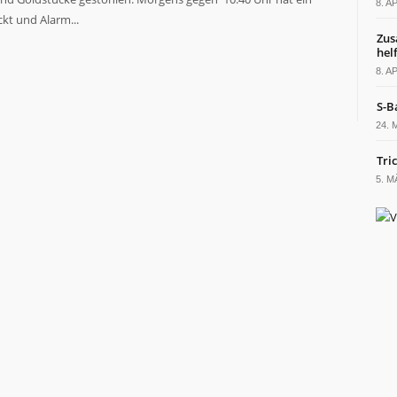
8. A
kt und Alarm...
Zus
hel
8. A
S-B
24. 
Tric
5. M