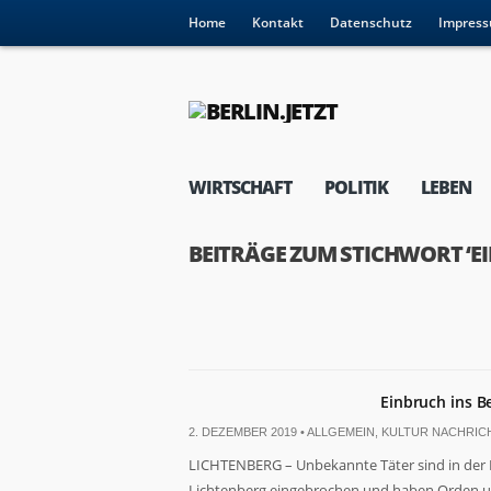
Home
Kontakt
Datenschutz
Impres
WIRTSCHAFT
POLITIK
LEBEN
BEITRÄGE ZUM STICHWORT ‘E
Einbruch ins B
2. DEZEMBER 2019 •
ALLGEMEIN
,
KULTUR NACHRIC
LICHTENBERG – Unbekannte Täter sind in der 
Lichtenberg eingebrochen und haben Orden un