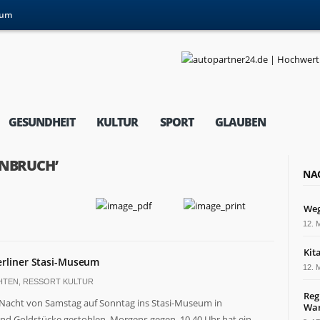
sum
GESUNDHEIT
KULTUR
SPORT
GLAUBEN
INBRUCH’
NA
Weg
12. 
Kit
erliner Stasi-Museum
12. 
HTEN
,
RESSORT KULTUR
Reg
Nacht von Samstag auf Sonntag ins Stasi-Museum in
War
d Goldstücke gestohlen. Morgens gegen 10.40 Uhr hat ein