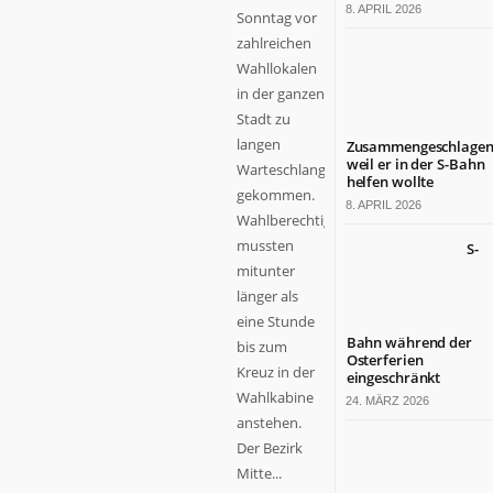
8. APRIL 2026
Sonntag vor
zahlreichen
Wahllokalen
in der ganzen
Stadt zu
langen
Zusammengeschlagen
weil er in der S-Bahn
Warteschlangen
helfen wollte
gekommen.
8. APRIL 2026
Wahlberechtigte
mussten
S-
mitunter
länger als
eine Stunde
Bahn während der
bis zum
Osterferien
Kreuz in der
eingeschränkt
Wahlkabine
24. MÄRZ 2026
anstehen.
Der Bezirk
Mitte...