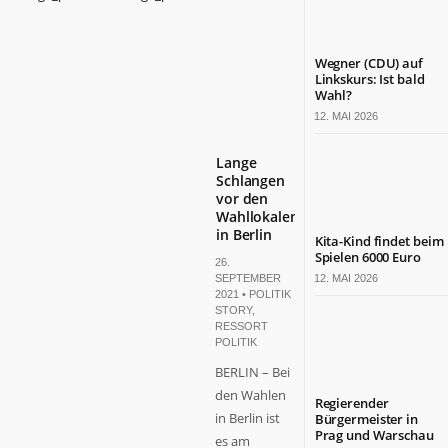
Wegner (CDU) auf
Linkskurs: Ist bald
Wahl?
12. MAI 2026
Lange
Schlangen
vor den
Wahllokalen
in Berlin
Kita-Kind findet beim
Spielen 6000 Euro
26.
SEPTEMBER
12. MAI 2026
2021 •
POLITIK
STORY
,
RESSORT
POLITIK
BERLIN – Bei
den Wahlen
Regierender
in Berlin ist
Bürgermeister in
Prag und Warschau
es am