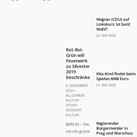
Wegner (CDU) auf
Linkskurs: Ist bald
Wahl?
12. MAI 2026
Rot-Rot-
Grün will
Feuerwerk
zu Silvester
2019
Kita-Kind findet beim
beschränken
Spielen 6000 Euro
12. MAI 2026
9. DEZEMBER
2018 •
ALLGEMEIN
,
KULTUR
STORY
,
RESSORT
KULTUR
Regierender
BERLIN – Die
Bürgermeister in
rot-rot-grüne
Prag und Warschau