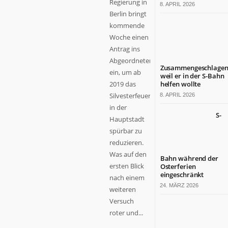
Regierung in
8. APRIL 2026
Berlin bringt
kommende
Woche einen
Antrag ins
Abgeordnetenhaus
Zusammengeschlagen
ein, um ab
weil er in der S-Bahn
2019 das
helfen wollte
Silvesterfeuerwerk
8. APRIL 2026
in der
S-
Hauptstadt
spürbar zu
reduzieren.
Was auf den
Bahn während der
ersten Blick
Osterferien
eingeschränkt
nach einem
24. MÄRZ 2026
weiteren
Versuch
roter und...