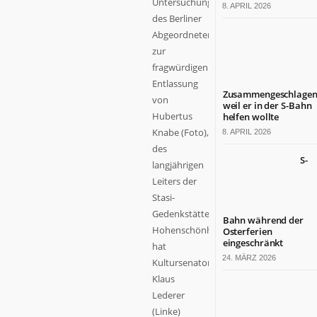
Untersuchungsausschuss
8. APRIL 2026
des Berliner
Abgeordnetenhauses
zur
fragwürdigen
Entlassung
Zusammengeschlagen
von
weil er in der S-Bahn
Hubertus
helfen wollte
Knabe (Foto),
8. APRIL 2026
des
S-
langjährigen
Leiters der
Stasi-
Gedenkstätte
Bahn während der
Hohenschönhausen,
Osterferien
eingeschränkt
hat
24. MÄRZ 2026
Kultursenator
Klaus
Lederer
(Linke)