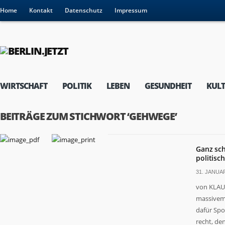
Home
Kontakt
Datenschutz
Impressum
WIRTSCHAFT
POLITIK
LEBEN
GESUNDHEIT
KUL
BEITRÄGE ZUM STICHWORT ‘GEHWEGE’
Ganz sc
politisc
31. JANUAR
von KLAUS
massivem 
dafür Spo
recht, den