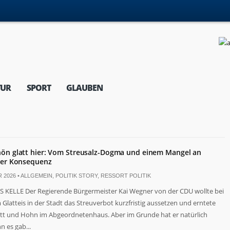
TUR
SPORT
GLAUBEN
hön glatt hier: Vom Streusalz-Dogma und einem Mangel an
her Konsequenz
 2026 •
ALLGEMEIN
,
POLITIK STORY
,
RESSORT POLITIK
 KELLE Der Regierende Bürgermeister Kai Wegner von der CDU wollte bei
Glatteis in der Stadt das Streuverbot kurzfristig aussetzen und erntete
tt und Hohn im Abgeordnetenhaus. Aber im Grunde hat er natürlich
n es gab...