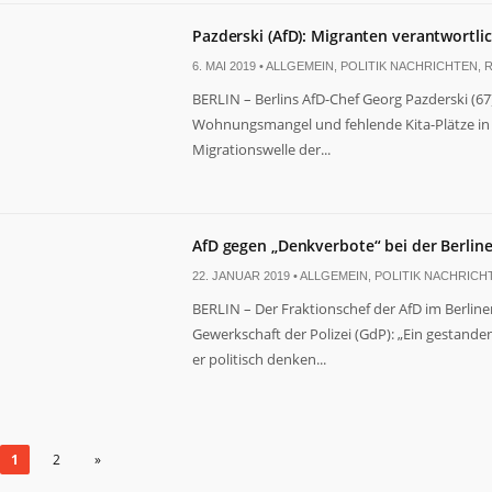
Pazderski (AfD): Migranten verantwortlic
6. MAI 2019 •
ALLGEMEIN
,
POLITIK NACHRICHTEN
,
R
BERLIN – Berlins AfD-Chef Georg Pazderski (6
Wohnungsmangel und fehlende Kita-Plätze in B
Migrationswelle der...
AfD gegen „Denkverbote“ bei der Berline
22. JANUAR 2019 •
ALLGEMEIN
,
POLITIK NACHRICH
BERLIN – Der Fraktionschef der AfD im Berline
Gewerkschaft der Polizei (GdP): „Ein gestand
er politisch denken...
1
2
»