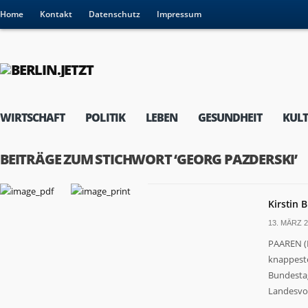
Home
Kontakt
Datenschutz
Impressum
WIRTSCHAFT
POLITIK
LEBEN
GESUNDHEIT
KUL
BEITRÄGE ZUM STICHWORT ‘GEORG PAZDERSKI’
Kirstin 
13. MÄRZ 2
PAAREN (B
knappeste
Bundestag
Landesvor