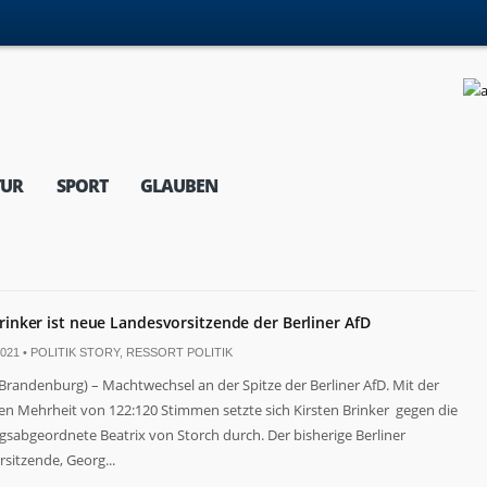
TUR
SPORT
GLAUBEN
Brinker ist neue Landesvorsitzende der Berliner AfD
021 •
POLITIK STORY
,
RESSORT POLITIK
randenburg) – Machtwechsel an der Spitze der Berliner AfD. Mit der
n Mehrheit von 122:120 Stimmen setzte sich Kirsten Brinker gegen die
sabgeordnete Beatrix von Storch durch. Der bisherige Berliner
sitzende, Georg...