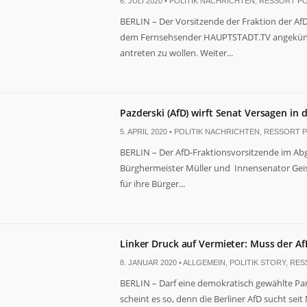
6. JULI 2020 •
POLITIK NACHRICHTEN
,
RESSORT PO
BERLIN – Der Vorsitzende der Fraktion der Af
dem Fernsehsender HAUPTSTADT.TV angekündi
antreten zu wollen. Weiter...
Pazderski (AfD) wirft Senat Versagen in 
5. APRIL 2020 •
POLITIK NACHRICHTEN
,
RESSORT P
BERLIN – Der AfD-Fraktionsvorsitzende im Abg
Bürghermeister Müller und Innensenator Geis
für ihre Bürger...
Linker Druck auf Vermieter: Muss der A
8. JANUAR 2020 •
ALLGEMEIN
,
POLITIK STORY
,
RES
BERLIN – Darf eine demokratisch gewählte Par
scheint es so, denn die Berliner AfD sucht se