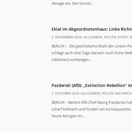
Absage ein. Der Grund...
Eklat im Abgeordnetenhaus: Linke Richt
2. NOVEMBER 2019 •
ALLGEMEIN
,
POLITIK STORY
,
R
BERLIN – Die gescheiterte Wahl der Linken-Pol
schlägt auch drei Tage danach noch hohe Well
(üblichen) vorherigen...
Pazderski (AfD): „Extinction Rebellion“ i
7. OKTOBER 2019 •
ALLGEMEIN
,
POLITIK NACHRIC
BERLIN – Berlins AfD-Chef Georg Pazderski ha
scharf kritisiert und fordert ein konsequente
heute Morgen im...