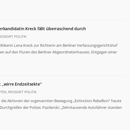
erkandidatin Kreck fällt überraschend durch
ESSORT POLITIK
itikerin Lena Kreck zur Richterin am Berliner Verfassungsgerichtshof
en auf den Fluren des Berliner Abgeordnetenhauses. Entgegen einer
st „wirre Endzeitsekte“
HTEN
,
RESSORT POLITIK
t die Aktionen der sogenannten Bewegung „Extinction Rebellion“ heute
s Durchgreifen der Polizei. Pazderski: „Zehntausende Autofahrer standen