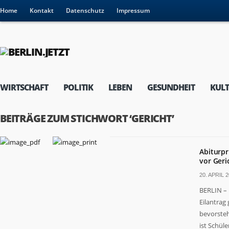
Home
Kontakt
Datenschutz
Impressum
WIRTSCHAFT
POLITIK
LEBEN
GESUNDHEIT
KUL
BEITRÄGE ZUM STICHWORT ‘GERICHT’
Abiturpr
vor Geri
20. APRIL 2
BERLIN – 
Eilantrag
bevorsteh
ist Schüler