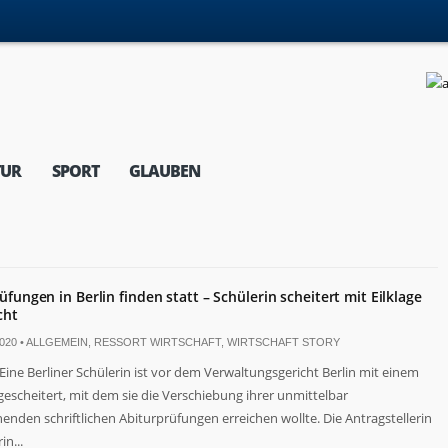
TUR
SPORT
GLAUBEN
üfungen in Berlin finden statt – Schülerin scheitert mit Eilklage
cht
020 •
ALLGEMEIN
,
RESSORT WIRTSCHAFT
,
WIRTSCHAFT STORY
Eine Berliner Schülerin ist vor dem Verwaltungsgericht Berlin mit einem
 gescheitert, mit dem sie die Verschiebung ihrer unmittelbar
enden schriftlichen Abiturprüfungen erreichen wollte. Die Antragstellerin
in...