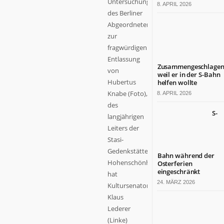
Untersuchungsausschuss
8. APRIL 2026
des Berliner
Abgeordnetenhauses
zur
fragwürdigen
Entlassung
Zusammengeschlagen
von
weil er in der S-Bahn
Hubertus
helfen wollte
Knabe (Foto),
8. APRIL 2026
des
S-
langjährigen
Leiters der
Stasi-
Gedenkstätte
Bahn während der
Hohenschönhausen,
Osterferien
eingeschränkt
hat
24. MÄRZ 2026
Kultursenator
Klaus
Lederer
(Linke)