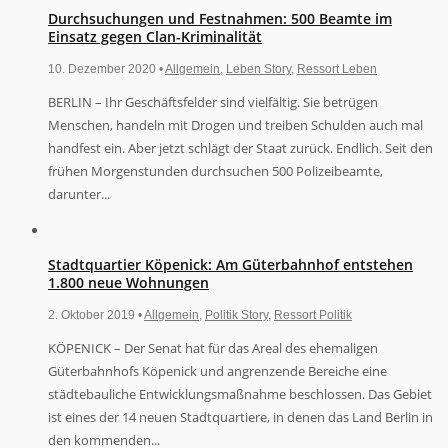
Durchsuchungen und Festnahmen: 500 Beamte im
Einsatz gegen Clan-Kriminalität
10. Dezember 2020 •
Allgemein
,
Leben Story
,
Ressort Leben
BERLIN – Ihr Geschäftsfelder sind vielfältig. Sie betrügen
Menschen, handeln mit Drogen und treiben Schulden auch mal
handfest ein. Aber jetzt schlägt der Staat zurück. Endlich. Seit den
frühen Morgenstunden durchsuchen 500 Polizeibeamte,
darunter...
Stadtquartier Köpenick: Am Güterbahnhof entstehen
1.800 neue Wohnungen
2. Oktober 2019 •
Allgemein
,
Politik Story
,
Ressort Politik
KÖPENICK – Der Senat hat für das Areal des ehemaligen
Güterbahnhofs Köpenick und angrenzende Bereiche eine
städtebauliche Entwicklungsmaßnahme beschlossen. Das Gebiet
ist eines der 14 neuen Stadtquartiere, in denen das Land Berlin in
den kommenden...