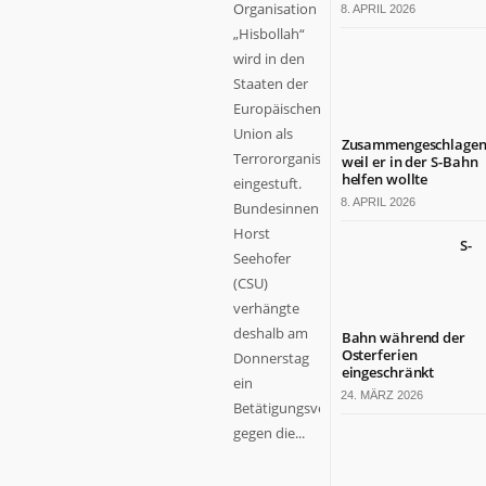
Organisation
8. APRIL 2026
„Hisbollah“
wird in den
Staaten der
Europäischen
Union als
Zusammengeschlagen
Terrororganisation
weil er in der S-Bahn
helfen wollte
eingestuft.
8. APRIL 2026
Bundesinnenminister
Horst
S-
Seehofer
(CSU)
verhängte
deshalb am
Bahn während der
Osterferien
Donnerstag
eingeschränkt
ein
24. MÄRZ 2026
Betätigungsverbot
gegen die...