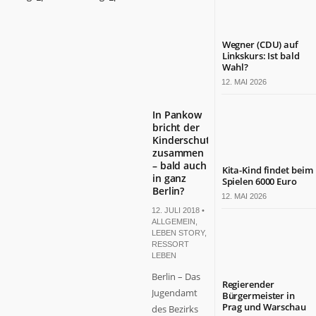
Wegner (CDU) auf
Linkskurs: Ist bald
Wahl?
12. MAI 2026
In Pankow
bricht der
Kinderschutz
zusammen
– bald auch
Kita-Kind findet beim
in ganz
Spielen 6000 Euro
Berlin?
12. MAI 2026
12. JULI 2018 •
ALLGEMEIN
,
LEBEN STORY
,
RESSORT
LEBEN
Berlin – Das
Regierender
Jugendamt
Bürgermeister in
Prag und Warschau
des Bezirks