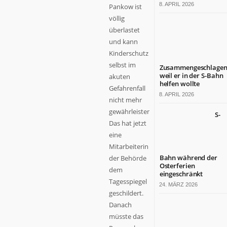
8. APRIL 2026
Pankow ist
völlig
überlastet
und kann
Kinderschutz
selbst im
Zusammengeschlagen
weil er in der S-Bahn
akuten
helfen wollte
Gefahrenfall
8. APRIL 2026
nicht mehr
gewährleisten.
S-
Das hat jetzt
eine
Mitarbeiterin
Bahn während der
der Behörde
Osterferien
dem
eingeschränkt
Tagesspiegel
24. MÄRZ 2026
geschildert.
Danach
müsste das