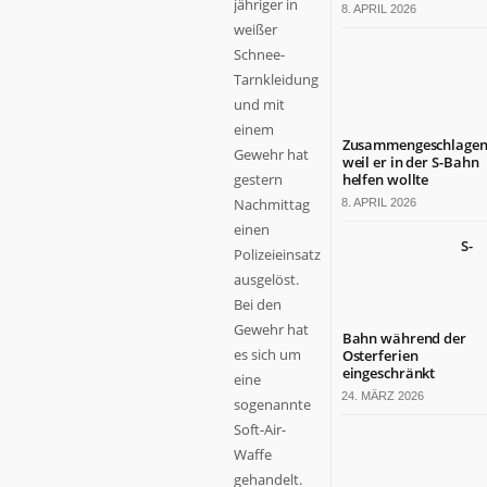
jähriger in
8. APRIL 2026
weißer
Schnee-
Tarnkleidung
und mit
einem
Zusammengeschlagen
Gewehr hat
weil er in der S-Bahn
gestern
helfen wollte
Nachmittag
8. APRIL 2026
einen
S-
Polizeieinsatz
ausgelöst.
Bei den
Gewehr hat
Bahn während der
es sich um
Osterferien
eingeschränkt
eine
24. MÄRZ 2026
sogenannte
Soft-Air-
Waffe
gehandelt.