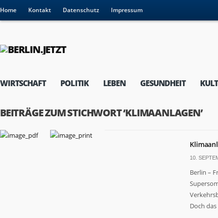
Home
Kontakt
Datenschutz
Impressum
WIRTSCHAFT
POLITIK
LEBEN
GESUNDHEIT
KUL
BEITRÄGE ZUM STICHWORT ‘KLIMAANLAGEN’
Klimaanl
10. SEPTE
Berlin – 
Supersomm
Verkehrsb
Doch das i