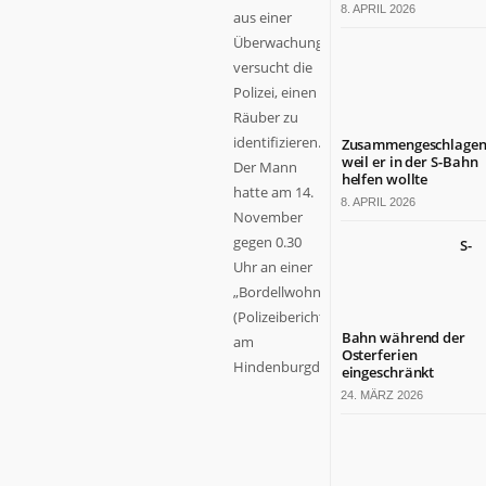
8. APRIL 2026
aus einer
Überwachungskamera
versucht die
Polizei, einen
Räuber zu
identifizieren.
Zusammengeschlagen
weil er in der S-Bahn
Der Mann
helfen wollte
hatte am 14.
8. APRIL 2026
November
gegen 0.30
S-
Uhr an einer
„Bordellwohnung“
(Polizeibericht)
Bahn während der
am
Osterferien
Hindenburgdamm...
eingeschränkt
24. MÄRZ 2026