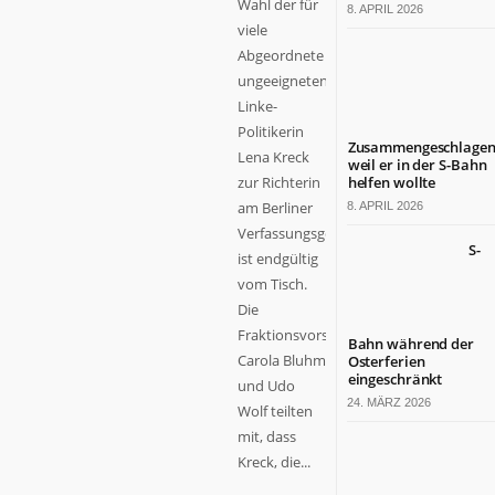
Wahl der für
8. APRIL 2026
viele
Abgeordnete
ungeeigneten
Linke-
Politikerin
Zusammengeschlagen
Lena Kreck
weil er in der S-Bahn
zur Richterin
helfen wollte
am Berliner
8. APRIL 2026
Verfassungsgericht
S-
ist endgültig
vom Tisch.
Die
Fraktionsvorsitzenden
Bahn während der
Carola Bluhm
Osterferien
eingeschränkt
und Udo
24. MÄRZ 2026
Wolf teilten
mit, dass
Kreck, die...