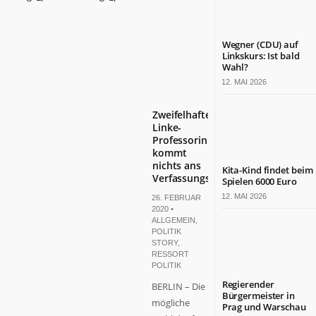
Wegner (CDU) auf
Linkskurs: Ist bald
Wahl?
12. MAI 2026
Zweifelhafte
Linke-
Professorin
kommt
nichts ans
Kita-Kind findet beim
Verfassungsgericht
Spielen 6000 Euro
12. MAI 2026
26. FEBRUAR
2020 •
ALLGEMEIN
,
POLITIK
STORY
,
RESSORT
POLITIK
Regierender
BERLIN – Die
Bürgermeister in
mögliche
Prag und Warschau