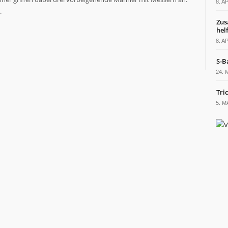
8. A
.
Zus
hel
8. A
S-B
24. 
Tric
5. M