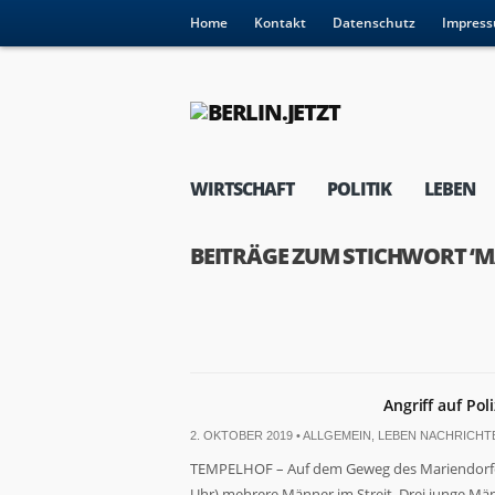
Home
Kontakt
Datenschutz
Impres
WIRTSCHAFT
POLITIK
LEBEN
BEITRÄGE ZUM STICHWORT ‘
Angriff auf Poli
2. OKTOBER 2019 •
ALLGEMEIN
,
LEBEN NACHRICHT
TEMPELHOF – Auf dem Geweg des Mariendorfer
Uhr) mehrere Männer im Streit. Drei junge Mä