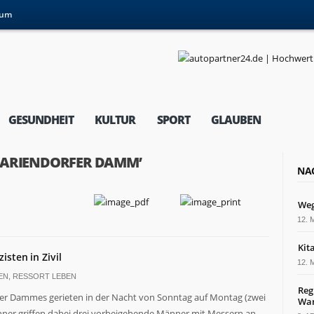
sum
GESUNDHEIT
KULTUR
SPORT
GLAUBEN
MARIENDORFER DAMM’
NA
Weg
12. 
Kit
zisten in Zivil
12. 
EN
,
RESSORT LEBEN
Reg
 Dammes gerieten in der Nacht von Sonntag auf Montag (zwei
War
nner griffen dabei drei vorbeigehende Männer mit Messern an.