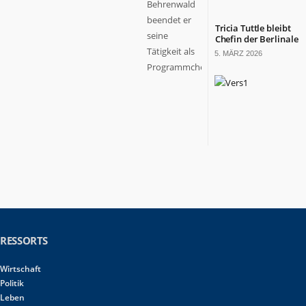
Behrenwald
beendet er
Tricia Tuttle bleibt
seine
Chefin der Berlinale
Tätigkeit als
5. MÄRZ 2026
Programmchef...
RESSORTS
Wirtschaft
Politik
Leben