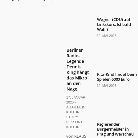
Wegner (CDU) auf
Linkskurs: Ist bald
Wahl?
12. MAI 2026
Berliner
Radio-
Legende
Dennis
King hängt
Kita-Kind findet beim
das Mikro
Spielen 6000 Euro
an den
12. MAI 2026
Nagel
17. JANUAR
2020 •
ALLGEMEIN
,
KULTUR
STORY
,
RESSORT
Regierender
KULTUR
Bürgermeister in
Prag und Warschau
von KLAUS