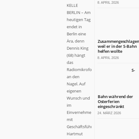
8. APRIL 2026
KELLE
BERLIN – Am
heutigen Tag
endet in
Berlin eine
Ära, denn
Zusammengeschlagen
weil er in der S-Bahn
Dennis King
helfen wollte
(68) hängt
8. APRIL 2026
das
Radiomikrofon
S-
an den
Nagel. Auf
eigenen
Bahn während der
Wunsch und
Osterferien
im
eingeschränkt
Einvernehmen
24. MÄRZ 2026
mit
Geschäftsführer
Hartmut