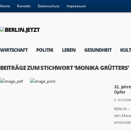
Home
Kontakt
Datenschutz
Impressum
WIRTSCHAFT
POLITIK
LEBEN
GESUNDHEIT
KUL
BEITRÄGE ZUM STICHWORT ‘MONIKA GRÜTTERS’
32. Jahr
Opfer
9. NOVEMB
BERLIN – 
den Mauer
entzündet