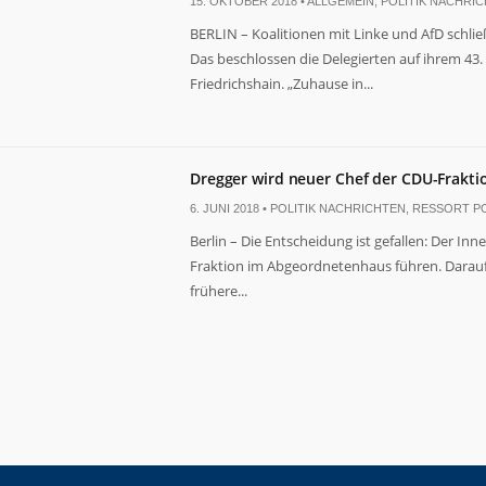
15. OKTOBER 2018 •
ALLGEMEIN
,
POLITIK NACHRI
BERLIN – Koalitionen mit Linke und AfD schli
Das beschlossen die Delegierten auf ihrem 43
Friedrichshain. „Zuhause in...
Dregger wird neuer Chef der CDU-Frakt
6. JUNI 2018 •
POLITIK NACHRICHTEN
,
RESSORT PO
Berlin – Die Entscheidung ist gefallen: Der In
Fraktion im Abgeordnetenhaus führen. Darauf 
frühere...