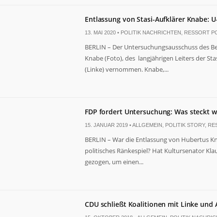
Entlassung von Stasi-Aufklärer Knabe: U
13. MAI 2020 •
POLITIK NACHRICHTEN
,
RESSORT PO
BERLIN – Der Untersuchungsausschuss des Be
Knabe (Foto), des langjährigen Leiters der S
(Linke) vernommen. Knabe,...
FDP fordert Untersuchung: Was steckt w
15. JANUAR 2019 •
ALLGEMEIN
,
POLITIK STORY
,
RE
BERLIN – War die Entlassung von Hubertus Kn
politisches Ränkespiel? Hat Kultursenator Kla
gezogen, um einen...
CDU schließt Koalitionen mit Linke und A