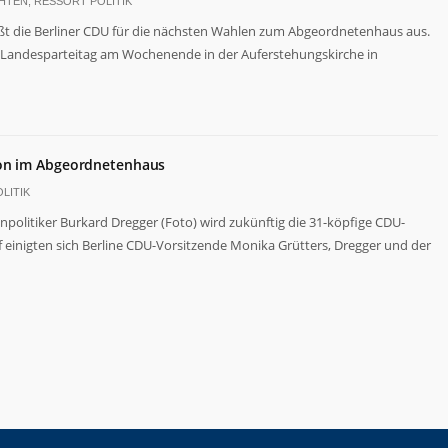
CHTEN
,
RESSORT POLITIK
eßt die Berliner CDU für die nächsten Wahlen zum Abgeordnetenhaus aus.
. Landesparteitag am Wochenende in der Auferstehungskirche in
ion im Abgeordnetenhaus
LITIK
nenpolitiker Burkard Dregger (Foto) wird zukünftig die 31-köpfige CDU-
einigten sich Berline CDU-Vorsitzende Monika Grütters, Dregger und der