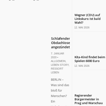
Wegner (CDU) auf
Linkskurs: Ist bald
Wahl?
12. MAI 2026
Schlafender
Obdachloser
angezündet
7. JANUAR
Kita-Kind findet beim
2020 •
Spielen 6000 Euro
ALLGEMEIN
,
LEBEN STORY
,
12. MAI 2026
RESSORT
LEBEN
BERLIN –
Was sind das
bloß für
Regierender
Menschen?
Bürgermeister in
Ein
Prag und Warschau