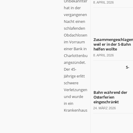
Unbekannter
8. APRIL 2026
hat in der
vergangenen
Nacht einen
schlafenden
Obdachlosen
Zusammengeschlagen
im Vorraum
weil er in der S-Bahn
einer Bank in
helfen wollte
Charlottenburg
8. APRIL 2026
angezündet.
S-
Der 45-
Jährige erlitt
schwere
Verletzungen
Bahn während der
und wurde
Osterferien
eingeschränkt
in ein
24. MÄRZ 2026
Krankenhaus...