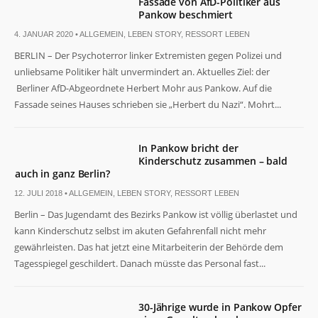
Fassade von AfD-Politiker aus
Pankow beschmiert
4. JANUAR 2020 •
ALLGEMEIN
,
LEBEN STORY
,
RESSORT LEBEN
BERLIN – Der Psychoterror linker Extremisten gegen Polizei und
unliebsame Politiker hält unvermindert an. Aktuelles Ziel: der
Berliner AfD-Abgeordnete Herbert Mohr aus Pankow. Auf die
Fassade seines Hauses schrieben sie „Herbert du Nazi“. Mohrt...
In Pankow bricht der
Kinderschutz zusammen – bald
auch in ganz Berlin?
12. JULI 2018 •
ALLGEMEIN
,
LEBEN STORY
,
RESSORT LEBEN
Berlin – Das Jugendamt des Bezirks Pankow ist völlig überlastet und
kann Kinderschutz selbst im akuten Gefahrenfall nicht mehr
gewährleisten. Das hat jetzt eine Mitarbeiterin der Behörde dem
Tagesspiegel geschildert. Danach müsste das Personal fast...
30-Jährige wurde in Pankow Opfer