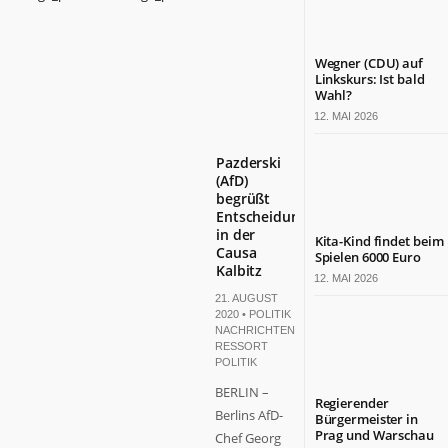
Wegner (CDU) auf
Linkskurs: Ist bald
Wahl?
12. MAI 2026
Pazderski
(AfD)
begrüßt
Entscheidung
in der
Kita-Kind findet beim
Causa
Spielen 6000 Euro
Kalbitz
12. MAI 2026
21. AUGUST
2020 •
POLITIK
NACHRICHTEN
,
RESSORT
POLITIK
BERLIN –
Regierender
Berlins AfD-
Bürgermeister in
Prag und Warschau
Chef Georg