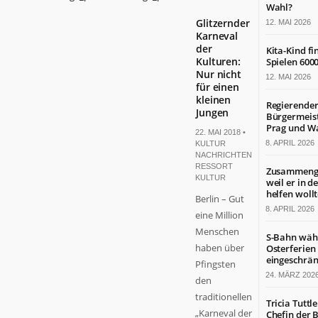
Wahl?
Glitzernder
12. MAI 2026
Karneval
der
Kita-Kind f
Kulturen:
Spielen 600
Nur nicht
12. MAI 2026
für einen
kleinen
Regierende
Jungen
Bürgermeist
Prag und W
22. MAI 2018 •
8. APRIL 2026
KULTUR
NACHRICHTEN
,
RESSORT
Zusammenge
KULTUR
weil er in d
helfen woll
Berlin – Gut
8. APRIL 2026
eine Million
Menschen
S-Bahn wäh
haben über
Osterferien
eingeschrän
Pfingsten
24. MÄRZ 202
den
traditionellen
Tricia Tuttle
„Karneval der
Chefin der B