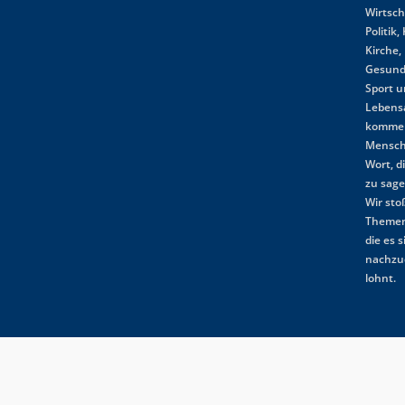
Wirtsch
Politik,
Kirche,
Gesund
Sport 
Lebensa
komme
Mensch
Wort, d
zu sag
Wir st
Themen
die es s
nachzu
lohnt.