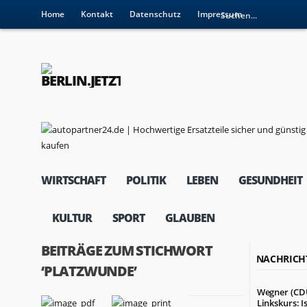
Home
Kontakt
Datenschutz
Impressum
WIRTSCHAFT
POLITIK
LEBEN
GESUNDHEIT
KULTUR
SPORT
GLAUBEN
BEITRÄGE ZUM STICHWORT
NACHRICH
‘PLATZWUNDE’
Wegner (CD
Linkskurs: I