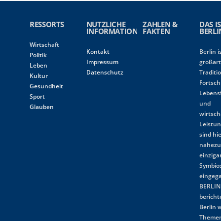
RESSORTS
NÜTZLICHE
ZAHLEN &
DAS I
INFORMATIONEN
FAKTEN
BERLI
Wirtschaft
Kontakt
Berlin i
Politik
Impressum
großart
Leben
Datenschutz
Traditi
Kultur
Fortschr
Gesundheit
Lebens
Sport
und
Glauben
wirtsch
Leistun
sind hi
nahez
einziga
Symbio
eingeg
BERLIN.
bericht
Berlin w
Themen