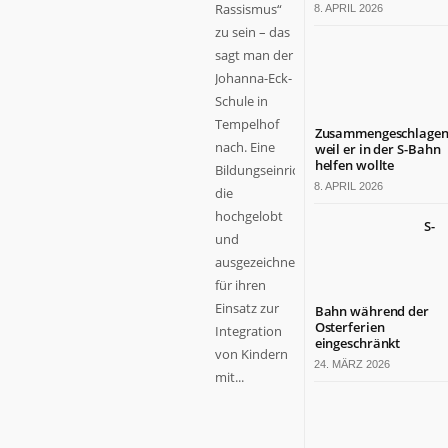
Rassismus“
8. APRIL 2026
zu sein – das
sagt man der
Johanna-Eck-
Schule in
Tempelhof
Zusammengeschlagen
nach. Eine
weil er in der S-Bahn
helfen wollte
Bildungseinrichtung,
8. APRIL 2026
die
hochgelobt
S-
und
ausgezeichnet
für ihren
Einsatz zur
Bahn während der
Osterferien
Integration
eingeschränkt
von Kindern
24. MÄRZ 2026
mit...