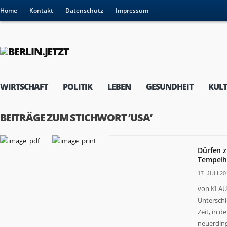
Home
Kontakt
Datenschutz
Impressum
WIRTSCHAFT
POLITIK
LEBEN
GESUNDHEIT
KUL
BEITRÄGE ZUM STICHWORT ‘USA’
Dürfen 
Tempelh
17. JULI 20
von KLAUS
Unterschi
Zeit, in 
neuerdings