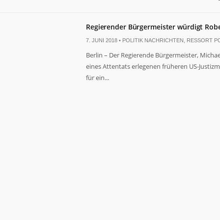
Regierender Bürgermeister würdigt Rob
7. JUNI 2018 •
POLITIK NACHRICHTEN
,
RESSORT PO
Berlin – Der Regierende Bürgermeister, Michael
eines Attentats erlegenen früheren US-Justizm
für ein...