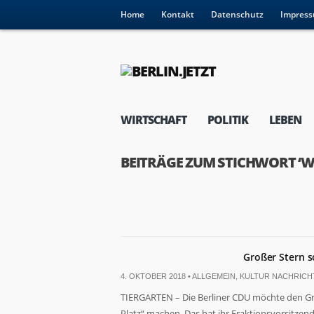
Home
Kontakt
Datenschutz
Impres
WIRTSCHAFT
POLITIK
LEBEN
BEITRÄGE ZUM STICHWORT ‘
Großer Stern s
4. OKTOBER 2018 •
ALLGEMEIN
,
KULTUR NACHRICH
TIERGARTEN – Die Berliner CDU möchte den Gro
Platz“ machen. Das hat ihr Fraktionsvorsitzen