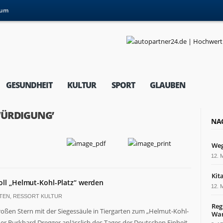
sum
GESUNDHEIT
KULTUR
SPORT
GLAUBEN
WÜRDIGUNG’
NA
Weg
12. 
Kit
oll „Helmut-Kohl-Platz“ werden
12. 
TEN
,
RESSORT KULTUR
Reg
ßen Stern mit der Siegessäule in Tiergarten zum „Helmut-Kohl-
War
der Burkhard Dregger anlässlich des Tages der Deutschen Einheit