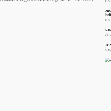
8. A
Zus
hel
8. A
S-B
24. 
Tric
5. M