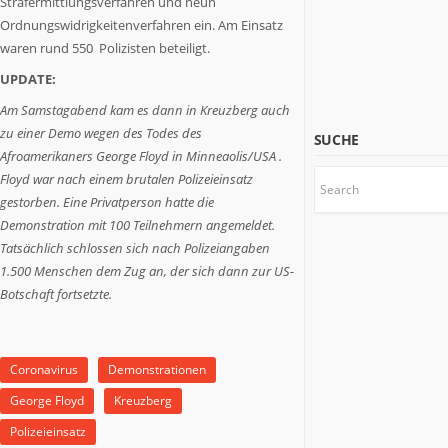
Strafermittlungsverfahren und neun
etwas
zu
Ordnungswidrigkeitenverfahren ein. Am Einsatz
sagen
waren rund 550 Polizisten beteiligt.
haben.
UPDATE:
Wir
stoßen
Am Samstagabend kam es dann in Kreuzberg auch
Themen
zu einer Demo wegen des Todes des
SUCHE
an,
Afroamerikaners George Floyd in Minneaolis/USA .
über
Floyd war nach einem brutalen Polizeieinsatz
die
gestorben. Eine Privatperson hatte die
es
Demonstration mit 100 Teilnehmern angemeldet.
sich
Tatsächlich schlossen sich nach Polizeiangaben
nachzudenken
1.500 Menschen dem Zug an, der sich dann zur US-
lohnt.
Botschaft fortsetzte.
Coronavirus
Demonstrationen
George Floyd
Kreuzberg
Polizeieinsatz