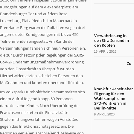
20.30 Uhr verliefen insgesamt zwölf angemeldete
Berlin
Kundgebungen auf dem Alexanderplatz, am
ist
Brandenburger Tor und auf dem Rosa-
ein
Luxemburg-Platz friedlich. Im Mauerpark in
großartiges
Prenzlauer Berg waren die Polizisten wegen drei
Land.
angemeldeter Kundgebungen mit bis zu 450
Verwahrlosung in
Tradition
den Straßen und in
Teilnehmenden eingesetzt. Am Rande der
und
den Köpfen
Versammlungen fanden sich neun Personen ein,
Fortschritt,
15. APRIL 2026
die zur Durchsetzung der Regelungen der
SARS
-
Lebensfreude
und
CoV-2- Eindämmungsmaßnahmen-verordnung
Zu
wirtschaftliche
von den Einsatzkräften überprüft wurden.
Leistungsfähigkeit
Hierbei widersetzten sich sieben Personen den
sind
Maßnahmen und konnten unerkannt flüchten.
hier
krank für Arbeit aber
Im Volkspark Humboldthain versammelten sich
eine
fit genug für den
Wahlkampf: eine
einem Aufruf folgend knapp 50 Personen,
nahezu
SPD-Politikerin in
einzigartige
darunter zehn Kinder. Nach Überprüfung der
Berlin-Mitte
Symbiose
Erwachsenen leiteten die Einsatzkräfte
9. APRIL 2026
eingegangen.
Strafermittlungsverfahren wegen Verstoßes
BERLIN.jetzt
gegen das Infektionsschutzgesetz ein. Die
berichtet,
Personen verließen anschließend, teilweise von