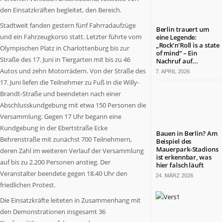
was
den Einsatzkräften begleitet, den Bereich.
in
Stadtweit fanden gestern fünf Fahrradaufzüge
Berlin
Berlin trauert um
wichtig
und ein Fahrzeugkorso statt. Letzter führte vom
eine Legende:
„Rock’n’Roll is a state
ist.
Olympischen Platz in Charlottenburg bis zur
of mind“ – Ein
Themen
Straße des 17. Juni in Tiergarten mit bis zu 46
Nachruf auf...
aus
Autos und zehn Motorrädern. Von der Straße des
7. APRIL 2026
Wirtschaft,
17. Juni liefen die Teilnehmer zu Fuß in die Willy-
Politik,
Brandt-Straße und beendeten nach einer
Kultur,
Abschlusskundgebung mit etwa 150 Personen die
Kirche,
Versammlung. Gegen 17 Uhr begann eine
Gesundheit,
Kundgebung in der Ebertstraße Ecke
Sport
Bauen in Berlin? Am
Behrenstraße mit zunächst 700 Teilnehmern,
und
Beispiel des
Mauerpark-Stadions
Lebensart.
deren Zahl im weiteren Verlauf der Versammlung
ist erkennbar, was
Es
auf bis zu 2.200 Personen anstieg. Der
hier falsch läuft
kommen
Veranstalter beendete gegen 18.40 Uhr den
24. MÄRZ 2026
Menschen
friedlichen Protest.
zu
Die Einsatzkräfte leiteten in Zusammenhang mit
Wort,
den Demonstrationen insgesamt 36
die