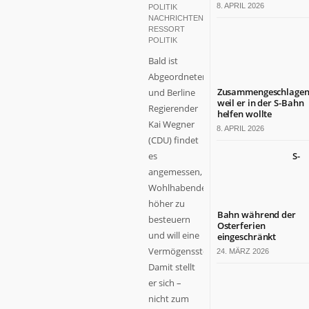
8. APRIL 2026
POLITIK
NACHRICHTEN
,
RESSORT
POLITIK
Bald ist
Abgeordnetenhauswahl,
Zusammengeschlagen
und Berline
weil er in der S-Bahn
Regierender
helfen wollte
Kai Wegner
8. APRIL 2026
(CDU) findet
es
S-
angemessen,
Wohlhabende
höher zu
Bahn während der
besteuern
Osterferien
und will eine
eingeschränkt
Vermögenssteuer.
24. MÄRZ 2026
Damit stellt
er sich –
nicht zum