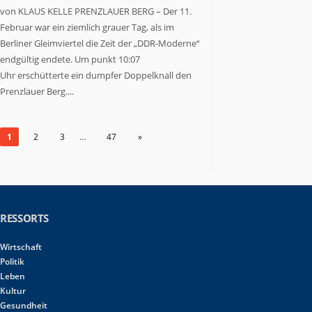
von KLAUS KELLE PRENZLAUER BERG – Der 11.
Februar war ein ziemlich grauer Tag, als im
Berliner Gleimviertel die Zeit der „DDR-Moderne“
endgültig endete. Um punkt 10:07
Uhr erschütterte ein dumpfer Doppelknall den
Prenzlauer Berg....
…
1
2
3
47
»
RESSORTS
Wirtschaft
Politik
Leben
Kultur
Gesundheit