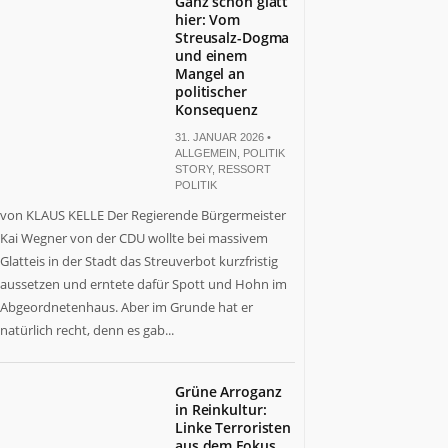
Ganz schön glatt
hier: Vom
Streusalz-Dogma
und einem
Mangel an
politischer
Konsequenz
31. JANUAR 2026 •
ALLGEMEIN
,
POLITIK
STORY
,
RESSORT
POLITIK
von KLAUS KELLE Der Regierende Bürgermeister
Kai Wegner von der CDU wollte bei massivem
Glatteis in der Stadt das Streuverbot kurzfristig
aussetzen und erntete dafür Spott und Hohn im
Abgeordnetenhaus. Aber im Grunde hat er
natürlich recht, denn es gab...
Grüne Arroganz
in Reinkultur:
Linke Terroristen
aus dem Fokus