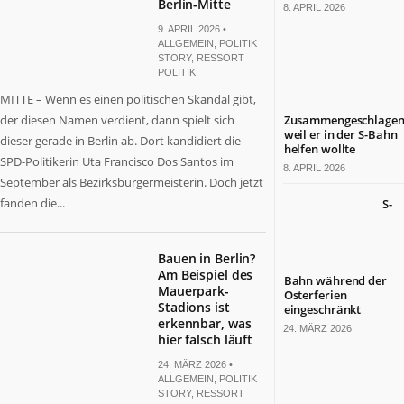
Berlin-Mitte
8. APRIL 2026
9. APRIL 2026 •
ALLGEMEIN
,
POLITIK
STORY
,
RESSORT
POLITIK
MITTE – Wenn es einen politischen Skandal gibt,
der diesen Namen verdient, dann spielt sich
Zusammengeschlagen
weil er in der S-Bahn
dieser gerade in Berlin ab. Dort kandidiert die
helfen wollte
SPD-Politikerin Uta Francisco Dos Santos im
8. APRIL 2026
September als Bezirksbürgermeisterin. Doch jetzt
fanden die...
S-
Bauen in Berlin?
Am Beispiel des
Bahn während der
Mauerpark-
Osterferien
Stadions ist
eingeschränkt
erkennbar, was
24. MÄRZ 2026
hier falsch läuft
24. MÄRZ 2026 •
ALLGEMEIN
,
POLITIK
STORY
,
RESSORT