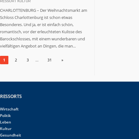
RESSORT KULTUR
CHARLOTTENBURG – Der Weihnachtsmarkt am
Schloss Charlottenburg ist schon etwas
Besonderes. Und ja, er ist einfach schön,
romantisch, vor der erleuchteten Kulisse des
Barockschlosses, mit einem wunderbaren und
vielfältigen Angebot an Dingen, die man...
…
1
2
3
31
»
RESSORTS
Wirtschaft
Politik
Leben
Kultur
Gesundheit