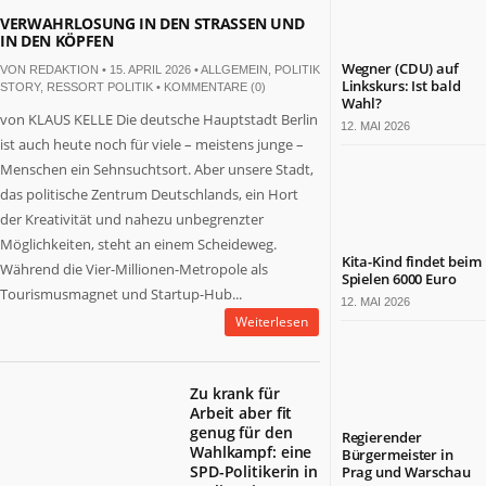
VERWAHRLOSUNG IN DEN STRASSEN UND I
N DEN KÖPFEN
Wegner (CDU) auf
VON
REDAKTION
• 15. APRIL 2026 •
ALLGEMEIN
,
POLITIK
Linkskurs: Ist bald
STORY
,
RESSORT POLITIK
•
KOMMENTARE (0)
Wahl?
von KLAUS KELLE Die deutsche Hauptstadt Berlin
12. MAI 2026
ist auch heute noch für viele – meistens junge –
Menschen ein Sehnsuchtsort. Aber unsere Stadt,
das politische Zentrum Deutschlands, ein Hort
der Kreativität und nahezu unbegrenzter
Möglichkeiten, steht an einem Scheideweg.
Kita-Kind findet beim
Während die Vier-Millionen-Metropole als
Spielen 6000 Euro
Tourismusmagnet und Startup-Hub...
12. MAI 2026
Weiterlesen
Zu krank für
Arbeit aber fit
genug für den
Regierender
Wahlkampf: eine
Bürgermeister in
SPD-Politikerin in
Prag und Warschau