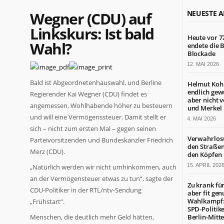
Wegner (CDU) auf
NEUESTE A
Linkskurs: Ist bald
Heute vor 7
Wahl?
endete die B
Blockade
12. MAI 2026
Bald ist Abgeordnetenhauswahl, und Berline
Helmut Koh
endlich gew
Regierender Kai Wegner (CDU) findet es
aber nicht 
angemessen, Wohlhabende höher zu besteuern
und Merkel
und will eine Vermögenssteuer. Damit stellt er
4. MAI 2026
sich – nicht zum ersten Mal – gegen seinen
Verwahrlos
Parteivorsitzenden und Bundeskanzler Friedrich
den Straßen
Merz (CDU).
den Köpfen
15. APRIL 202
„Natürlich werden wir nicht umhinkommen, auch
an der Vermögensteuer etwas zu tun“, sagte der
Zu krank für
CDU-Politiker in der RTL/ntv-Sendung
aber fit gen
Wahlkampf:
„Frühstart“.
SPD-Politike
Menschen, die deutlich mehr Geld hätten,
Berlin-Mitt