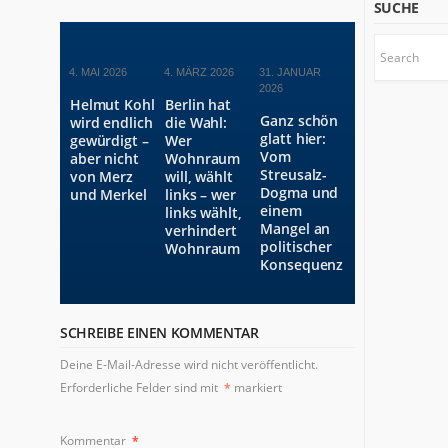
SUCHE
4. MAI 2026
4. MÄRZ 2026
31. JANUAR
2026
Helmut Kohl
Berlin hat
Ganz schön
wird endlich
die Wahl:
glatt hier:
gewürdigt –
Wer
Vom
aber nicht
Wohnraum
Streusalz-
von Merz
will, wählt
Dogma und
und Merkel
links – wer
einem
links wählt,
Mangel an
verhindert
politischer
Wohnraum
Konsequenz
SCHREIBE EINEN KOMMENTAR
Deine E-Mail-Adresse wird nicht veröffentlicht.
Erforderliche Felder sind mit
*
markiert
Kommentar
*