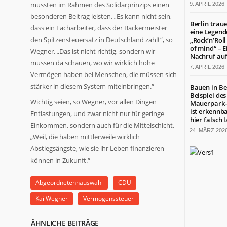
müssten im Rahmen des Solidarprinzips einen
9. APRIL 2026
besonderen Beitrag leisten. „Es kann nicht sein,
Berlin trau
dass ein Facharbeiter, dass der Bäckermeister
eine Legend
den Spitzensteuersatz in Deutschland zahlt“, so
„Rock’n’Roll 
of mind“ – E
Wegner. „Das ist nicht richtig, sondern wir
Nachruf auf.
müssen da schauen, wo wir wirklich hohe
7. APRIL 2026
Vermögen haben bei Menschen, die müssen sich
stärker in diesem System miteinbringen.“
Bauen in Be
Beispiel des
Wichtig seien, so Wegner, vor allen Dingen
Mauerpark-
ist erkennb
Entlastungen, und zwar nicht nur für geringe
hier falsch 
Einkommen, sondern auch für die Mittelschicht.
24. MÄRZ 202
„Weil, die haben mittlerweile wirklich
Abstiegsängste, wie sie ihr Leben finanzieren
können in Zukunft.“
Abgeordnetenhauswahl
CDU
Kai Wegner
Vermögenssteuer
ÄHNLICHE BEITRÄGE