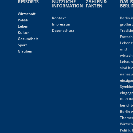
RESSORTS
NÜTZLICHE
ZAHLEN &
DAS I
INFORMATIONEN
FAKTEN
BERLI
Wirtschaft
Kontakt
Berlin i
Politik
Impressum
großart
Leben
Datenschutz
Traditi
Kultur
Fortschr
Gesundheit
Lebens
Sport
und
Glauben
wirtsch
Leistun
sind hi
nahez
einziga
Symbio
eingeg
BERLIN.
bericht
Berlin w
Themen
Wirtsch
Politik,