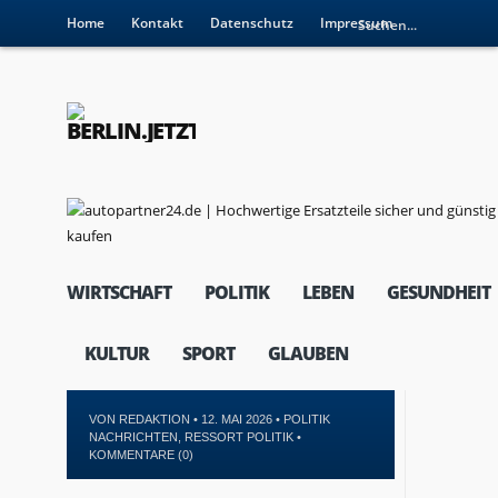
Home
Kontakt
Datenschutz
Impressum
WIRTSCHAFT
POLITIK
LEBEN
GESUNDHEIT
KULTUR
SPORT
GLAUBEN
VON
REDAKTION
• 12. MAI 2026 •
POLITIK
NACHRICHTEN
,
RESSORT POLITIK
•
KOMMENTARE (0)