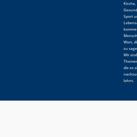
Kirche,
Gesund
Sport 
Lebensa
komme
Mensch
Wort, d
zu sag
Wir st
Themen
die es s
nachzu
lohnt.