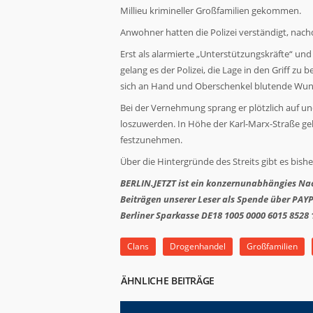
Millieu krimineller Großfamilien gekommen.
Anwohner hatten die Polizei verständigt, nach
Erst als alarmierte „Unterstützungskräfte“ un
gelang es der Polizei, die Lage in den Griff 
sich an Hand und Oberschenkel blutende Wun
Bei der Vernehmung sprang er plötzlich auf un
loszuwerden. In Höhe der Karl-Marx-Straße gel
festzunehmen.
Über die Hintergründe des Streits gibt es bish
BERLIN.JETZT ist ein konzernunabhängies Nac
Beiträgen unserer Leser als
Spende
über
PAY
Berliner Sparkasse DE18 1005 0000 6015 8528 1
Clans
Drogenhandel
Großfamilien
ÄHNLICHE BEITRÄGE