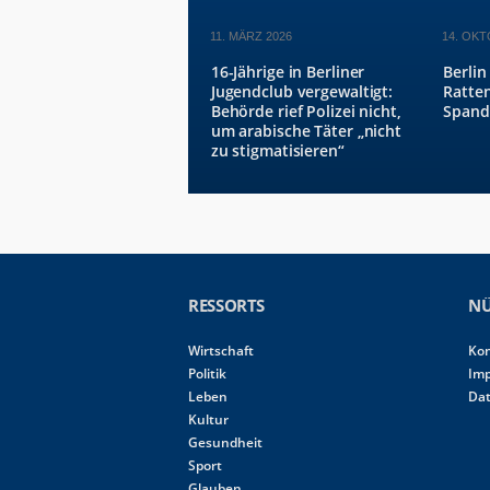
11. MÄRZ 2026
14. OKT
16-Jährige in Berliner
Berlin
Jugendclub vergewaltigt:
Ratte
Behörde rief Polizei nicht,
Spand
um arabische Täter „nicht
zu stigmatisieren“
RESSORTS
NÜ
Wirtschaft
Ko
Politik
Im
Leben
Da
Kultur
Gesundheit
Sport
Glauben