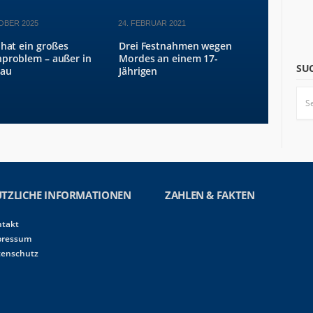
OBER 2025
24. FEBRUAR 2021
 hat ein großes
Drei Festnahmen wegen
nproblem – außer in
Mordes an einem 17-
SU
au
Jährigen
TZLICHE INFORMATIONEN
ZAHLEN & FAKTEN
ntakt
pressum
tenschutz