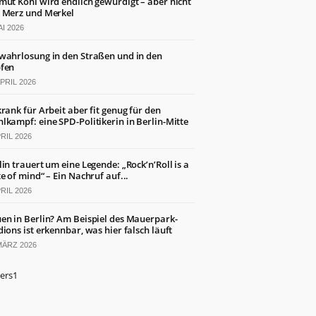
mut Kohl wird endlich gewürdigt – aber nicht
 Merz und Merkel
AI 2026
wahrlosung in den Straßen und in den
fen
APRIL 2026
krank für Arbeit aber fit genug für den
lkampf: eine SPD-Politikerin in Berlin-Mitte
PRIL 2026
lin trauert um eine Legende: „Rock’n’Roll is a
te of mind“ – Ein Nachruf auf...
PRIL 2026
en in Berlin? Am Beispiel des Mauerpark-
dions ist erkennbar, was hier falsch läuft
MÄRZ 2026