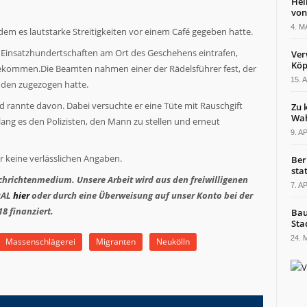
Hel
von
4. M
dem es lautstarke Streitigkeiten vor einem Café gegeben hatte.
d Einsatzhundertschaften am Ort des Geschehens eintrafen,
Ver
Köp
zu bekommen.Die Beamten nahmen einer der Rädelsführer fest, der
15. 
den zugezogen hatte.
d rannte davon. Dabei versuchte er eine Tüte mit Rauschgift
Zu 
Wah
ang es den Polizisten, den Mann zu stellen und erneut
9. A
er keine verlässlichen Angaben.
Ber
sta
hrichtenmedium. Unsere Arbeit wird aus den freiwilligenen
7. A
PAL
hier
oder durch eine Überweisung auf unser Konto bei der
8 finanziert.
Bau
Sta
24. 
Massenschlägerei
Migranten
Neukölln