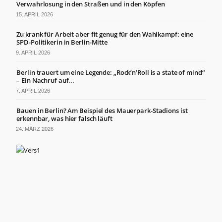
Verwahrlosung in den Straßen und in den Köpfen
15. APRIL 2026
Zu krank für Arbeit aber fit genug für den Wahlkampf: eine
SPD-Politikerin in Berlin-Mitte
9. APRIL 2026
Berlin trauert um eine Legende: „Rock’n’Roll is a state of mind“
– Ein Nachruf auf...
7. APRIL 2026
Bauen in Berlin? Am Beispiel des Mauerpark-Stadions ist
erkennbar, was hier falsch läuft
24. MÄRZ 2026