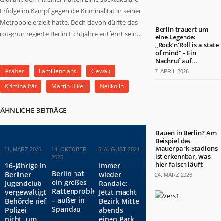
was
Erfolge im Kampf gegen die Kriminalität in seiner
in
Metropole erzielt hatte. Doch davon dürfte das
Berlin
Berlin trauert um
rot-grün regierte Berlin Lichtjahre entfernt sein…
wichtig
eine Legende:
„Rock’n’Roll is a state
ist.
of mind“ – Ein
Themen
Nachruf auf...
aus
Araber
Familienclans
Gewalt
7. APRIL 2026
Wirtschaft,
Kriminalität
Martin Hikel
Neukölln
Politik,
Kultur,
Kirche,
ÄHNLICHE BEITRÄGE
Gesundheit,
Sport
Bauen in Berlin? Am
und
Beispiel des
Mauerpark-Stadions
Lebensart.
11. MÄRZ 2026
14. OKTOBER
5. AUGUST 2021
ist erkennbar, was
2025
Es
hier falsch läuft
16-Jährige in
Immer
kommen
Berlin hat
Berliner
wieder
24. MÄRZ 2026
Menschen
ein großes
Jugendclub
Randale:
Rattenproblem
zu
vergewaltigt:
Jetzt macht
– außer in
Behörde rief
Bezirk Mitte
Wort,
Spandau
Polizei
abends
die
nicht, um
einen Park