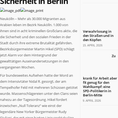
Sicherheit in Berlin
Berlin
ist
ein
Neukölln – Mehr als 30.000 Migranten aus
großartiges
Arabien leben im Bezirk Neukölln. 1.000 von
Land.
ihnen sind in acht kriminellen Großclans aktiv, die
Verwahrlosung in
Tradition
den Straßen und in
die Sicherheit und den sozialen Frieden in der
und
den Köpfen
Stadt durch ihre extreme Brutalität gefährden.
Fortschritt,
15. APRIL 2026
Lebensfreude
Bezirksbürgermeister Martin Hikel (SPD) schlägt
und
jetzt Alarm vor dem Hintergrund der
Zu
wirtschaftliche
gewalttätigen Auseinandersetzungen in den
Leistungsfähigkeit
vergangenen Wochen.
sind
Für bundesweites Aufsehen hatte der Mord an
hier
krank für Arbeit aber
dem Intensivtäter Nidal R. gesorgt, der am
eine
fit genug für den
Wahlkampf: eine
nahezu
Tempelhofer Feld mit mehreren Schüssen getötet
SPD-Politikerin in
einzigartige
wurde. Massenschlägereien unter den Clans seien
Berlin-Mitte
Symbiose
nahezu an der Tagesordnung. Hikel fordert
9. APRIL 2026
eingegangen.
inzwischen „Null Toleranz“ wie einst der
BERLIN.jetzt
legendäre New Yorker Bürgermeister Rudy
berichtet,
Giuliani, der mit einer harten Linie spektakuläre