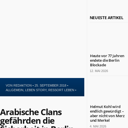
Politik
Leben
Kultur
NEUESTE ARTIKEL
Gesundheit
Sport
Glauben
NÜTZLICHE
INFORMATIONEN
Heute vor 77 Jahren
endete die Berlin
Kontakt
Blockade
Impressum
12. MAI 2026
Datenschutz
VON
REDAKTION
• 25. SEPTEMBER 2018 •
ZAHLEN
ALLGEMEIN
,
LEBEN STORY
,
RESSORT LEBEN
•
&
FAKTEN
Helmut Kohl wird
Arabische Clans
endlich gewürdigt –
DAS
aber nicht von Merz
IST
gefährden die
BERLIN.JETZT
und Merkel
4. MAI 2026