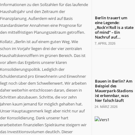
was
Informationen zu den Sollzahlen für das laufende
in
Haushaltsjahr und den Zeitraum der
Berlin
Berlin trauert um
Finanzplanung. Außerdem wird auf Basis
wichtig
eine Legende:
standardisierter Annahmen eine Prognose für
„Rock’n’Roll is a state
ist.
den mittelfristigen Planungszeitraum getroffen.
of mind“ – Ein
Themen
Nachruf auf...
aus
Kollatz: „Berlin ist auf einem guten Weg. Wie
7. APRIL 2026
Wirtschaft,
schon im Vorjahr liegen drei der vier zentralen
Politik,
Haushaltskennziffern im grünen Bereich. Das ist
Kultur,
vor allem das Ergebnis unserer klaren
Kirche,
Konsolidierungspolitik. Lediglich der
Gesundheit,
Schuldenstand pro Einwohnerin und Einwohner
Sport
Bauen in Berlin? Am
liegt noch über dem Schwellenwert. Wir arbeiten
und
Beispiel des
daher weiterhin entschlossen daran, diesen in
Mauerpark-Stadions
Lebensart.
ist erkennbar, was
Schritten abzubauen. Schritte, die vor zehn
Es
hier falsch läuft
Jahren kaum jemand für möglich gehalten hat.
kommen
24. MÄRZ 2026
Menschen
Unser Hauptaugenmerk liegt aber nicht nur auf
zu
der Konsolidierung. Dank unserer hart
Wort,
erarbeiteten finanziellen Spielräume steigern wir
die
das Investitionsvolumen deutlich. Dieser