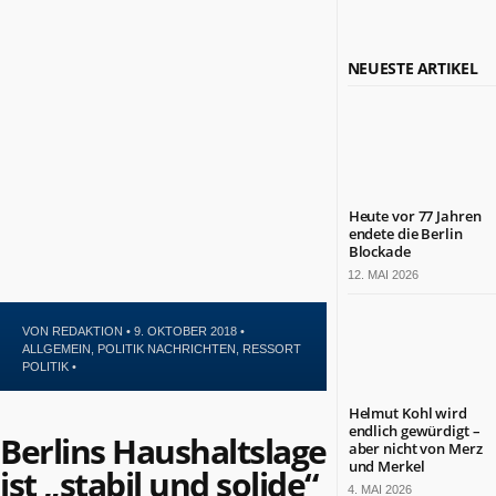
Politik
Leben
Kultur
NEUESTE ARTIKEL
Gesundheit
Sport
Glauben
NÜTZLICHE
INFORMATIONEN
Heute vor 77 Jahren
endete die Berlin
Kontakt
Blockade
Impressum
12. MAI 2026
Datenschutz
VON
REDAKTION
• 9. OKTOBER 2018 •
ZAHLEN
ALLGEMEIN
,
POLITIK NACHRICHTEN
,
RESSORT
&
POLITIK
•
FAKTEN
Helmut Kohl wird
endlich gewürdigt –
DAS
Berlins Haushaltslage
aber nicht von Merz
IST
BERLIN.JETZT
und Merkel
ist „stabil und solide“
4. MAI 2026