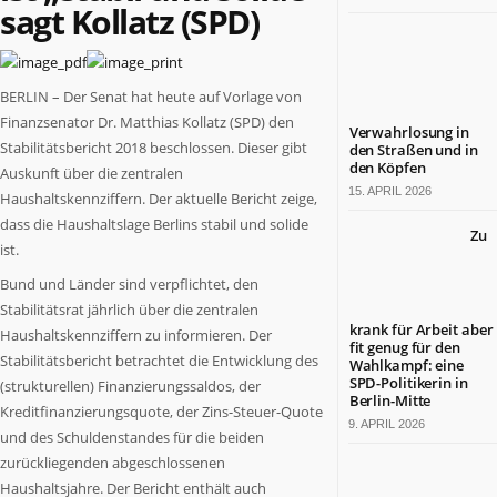
sagt Kollatz (SPD)
Berlin
ist
ein
großartiges
BERLIN – Der Senat hat heute auf Vorlage von
Land.
Finanzsenator Dr. Matthias Kollatz (SPD) den
Verwahrlosung in
Tradition
Stabilitätsbericht 2018 beschlossen. Dieser gibt
den Straßen und in
und
den Köpfen
Auskunft über die zentralen
Fortschritt,
15. APRIL 2026
Haushaltskennziffern. Der aktuelle Bericht zeige,
Lebensfreude
dass die Haushaltslage Berlins stabil und solide
und
Zu
ist.
wirtschaftliche
Leistungsfähigkeit
Bund und Länder sind verpflichtet, den
sind
Stabilitätsrat jährlich über die zentralen
hier
krank für Arbeit aber
Haushaltskennziffern zu informieren. Der
eine
fit genug für den
Stabilitätsbericht betrachtet die Entwicklung des
Wahlkampf: eine
nahezu
SPD-Politikerin in
(strukturellen) Finanzierungssaldos, der
einzigartige
Berlin-Mitte
Kreditfinanzierungsquote, der Zins-Steuer-Quote
Symbiose
9. APRIL 2026
und des Schuldenstandes für die beiden
eingegangen.
BERLIN.jetzt
zurückliegenden abgeschlossenen
berichtet,
Haushaltsjahre. Der Bericht enthält auch