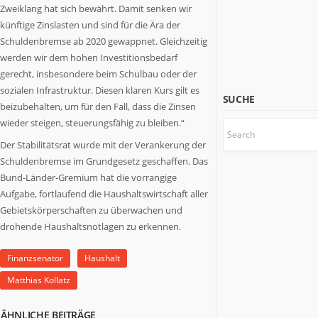
etwas
Zweiklang hat sich bewährt. Damit senken wir
zu
künftige Zinslasten und sind für die Ära der
sagen
Schuldenbremse ab 2020 gewappnet. Gleichzeitig
haben.
werden wir dem hohen Investitionsbedarf
Wir
gerecht, insbesondere beim Schulbau oder der
stoßen
sozialen Infrastruktur. Diesen klaren Kurs gilt es
Themen
SUCHE
an,
beizubehalten, um für den Fall, dass die Zinsen
über
wieder steigen, steuerungsfähig zu bleiben.“
die
Der Stabilitätsrat wurde mit der Verankerung der
es
Schuldenbremse im Grundgesetz geschaffen. Das
sich
Bund-Länder-Gremium hat die vorrangige
nachzudenken
Aufgabe, fortlaufend die Haushaltswirtschaft aller
lohnt.
Gebietskörperschaften zu überwachen und
drohende Haushaltsnotlagen zu erkennen.
Finanzsenator
Haushalt
Matthias Kollatz
ÄHNLICHE BEITRÄGE