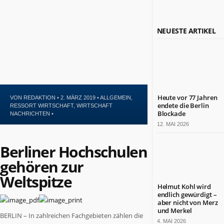
Politik
Leben
Kultur
NEUESTE ARTIKEL
Gesundheit
Sport
Glauben
NÜTZLICHE
INFORMATIONEN
Heute vor 77 Jahren
VON
REDAKTION
• 2. MÄRZ 2019 •
ALLGEMEIN
,
endete die Berlin
RESSORT WIRTSCHAFT
,
WIRTSCHAFT
Kontakt
Blockade
NACHRICHTEN
•
Impressum
12. MAI 2026
Datenschutz
Berliner Hochschulen
ZAHLEN
gehören zur
&
FAKTEN
Weltspitze
Helmut Kohl wird
endlich gewürdigt –
DAS
aber nicht von Merz
IST
BERLIN.JETZT
und Merkel
BERLIN – In zahlreichen Fachgebieten zählen die
4. MAI 2026