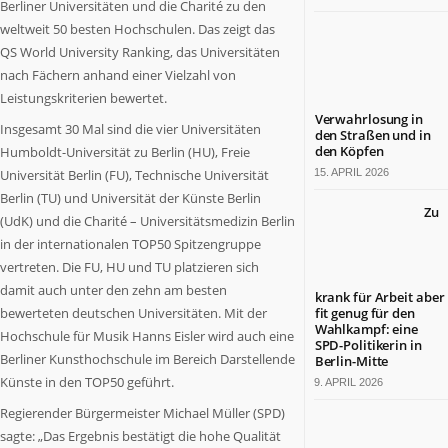
Berliner Universitäten und die Charité zu den
Berlin
weltweit 50 besten Hochschulen. Das zeigt das
ist
QS World University Ranking, das Universitäten
ein
nach Fächern anhand einer Vielzahl von
großartiges
Leistungskriterien bewertet.
Land.
Verwahrlosung in
Tradition
Insgesamt 30 Mal sind die vier Universitäten
den Straßen und in
und
den Köpfen
Humboldt-Universität zu Berlin (HU), Freie
Fortschritt,
Universität Berlin (FU), Technische Universität
15. APRIL 2026
Lebensfreude
Berlin (TU) und Universität der Künste Berlin
und
Zu
(UdK) und die Charité – Universitätsmedizin Berlin
wirtschaftliche
in der internationalen TOP50 Spitzengruppe
Leistungsfähigkeit
vertreten. Die FU, HU und TU platzieren sich
sind
hier
damit auch unter den zehn am besten
krank für Arbeit aber
eine
bewerteten deutschen Universitäten. Mit der
fit genug für den
Wahlkampf: eine
nahezu
Hochschule für Musik Hanns Eisler wird auch eine
SPD-Politikerin in
einzigartige
Berliner Kunsthochschule im Bereich Darstellende
Berlin-Mitte
Symbiose
Künste in den TOP50 geführt.
9. APRIL 2026
eingegangen.
Regierender Bürgermeister Michael Müller (SPD)
BERLIN.jetzt
sagte: „Das Ergebnis bestätigt die hohe Qualität
berichtet,