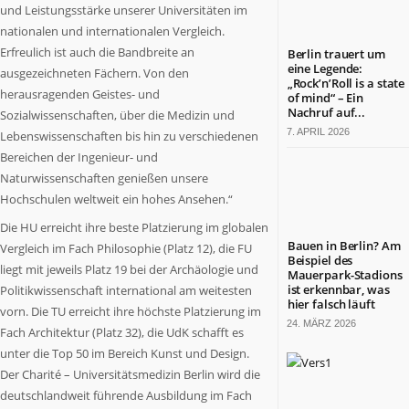
was
und Leistungsstärke unserer Universitäten im
in
nationalen und internationalen Vergleich.
Berlin
Erfreulich ist auch die Bandbreite an
Berlin trauert um
wichtig
eine Legende:
ausgezeichneten Fächern. Von den
„Rock’n’Roll is a state
ist.
herausragenden Geistes- und
of mind“ – Ein
Themen
Nachruf auf...
Sozialwissenschaften, über die Medizin und
aus
7. APRIL 2026
Lebenswissenschaften bis hin zu verschiedenen
Wirtschaft,
Bereichen der Ingenieur- und
Politik,
Naturwissenschaften genießen unsere
Kultur,
Hochschulen weltweit ein hohes Ansehen.“
Kirche,
Gesundheit,
Die HU erreicht ihre beste Platzierung im globalen
Sport
Bauen in Berlin? Am
Vergleich im Fach Philosophie (Platz 12), die FU
und
Beispiel des
liegt mit jeweils Platz 19 bei der Archäologie und
Mauerpark-Stadions
Lebensart.
ist erkennbar, was
Politikwissenschaft international am weitesten
Es
hier falsch läuft
vorn. Die TU erreicht ihre höchste Platzierung im
kommen
24. MÄRZ 2026
Fach Architektur (Platz 32), die UdK schafft es
Menschen
unter die Top 50 im Bereich Kunst und Design.
zu
Wort,
Der Charité – Universitätsmedizin Berlin wird die
die
deutschlandweit führende Ausbildung im Fach