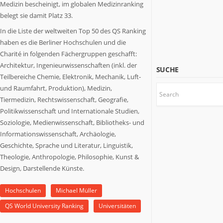
etwas
Medizin bescheinigt, im globalen Medizinranking
zu
belegt sie damit Platz 33.
sagen
In die Liste der weltweiten Top 50 des QS Ranking
haben.
haben es die Berliner Hochschulen und die
Wir
stoßen
Charité in folgenden Fächergruppen geschafft:
Themen
Architektur, Ingenieurwissenschaften (inkl. der
SUCHE
an,
Teilbereiche Chemie, Elektronik, Mechanik, Luft-
über
und Raumfahrt, Produktion), Medizin,
die
Tiermedizin, Rechtswissenschaft, Geografie,
es
Politikwissenschaft und Internationale Studien,
sich
Soziologie, Medienwissenschaft, Bibliotheks- und
nachzudenken
Informationswissenschaft, Archäologie,
lohnt.
Geschichte, Sprache und Literatur, Linguistik,
Theologie, Anthropologie, Philosophie, Kunst &
Design, Darstellende Künste.
Hochschulen
Michael Müller
QS World University Ranking
Universitäten