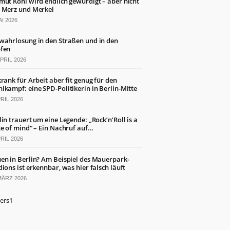
mut Kohl wird endlich gewürdigt – aber nicht
 Merz und Merkel
AI 2026
wahrlosung in den Straßen und in den
fen
APRIL 2026
krank für Arbeit aber fit genug für den
lkampf: eine SPD-Politikerin in Berlin-Mitte
PRIL 2026
lin trauert um eine Legende: „Rock’n’Roll is a
te of mind“ – Ein Nachruf auf...
PRIL 2026
en in Berlin? Am Beispiel des Mauerpark-
dions ist erkennbar, was hier falsch läuft
MÄRZ 2026