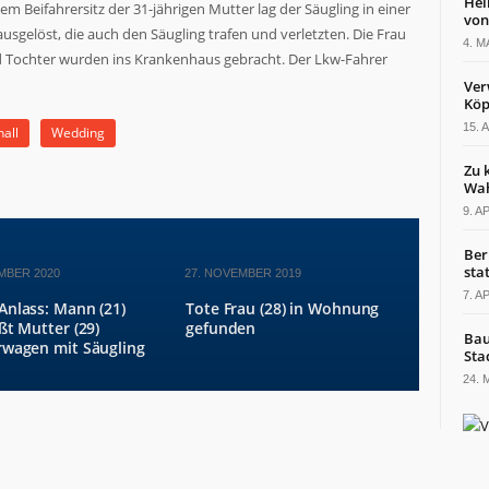
Hel
m Beifahrersitz der 31-jährigen Mutter lag der Säugling in einer
von
usgelöst, die auch den Säugling trafen und verletzten. Die Frau
4. M
d Tochter wurden ins Krankenhaus gebracht. Der Lkw-Fahrer
Ver
Köp
15. 
all
Wedding
Zu 
Wah
9. A
Ber
sta
MBER 2020
27. NOVEMBER 2019
7. A
Anlass: Mann (21)
Tote Frau (28) in Wohnung
ßt Mutter (29)
gefunden
Bau
rwagen mit Säugling
Sta
24. 