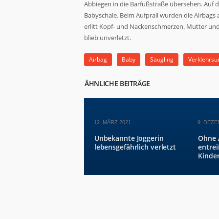
Abbiegen in die Barfußstraße übersehen. Auf de
Babyschale. Beim Aufprall wurden die Airbags a
erlitt Kopf- und Nackenschmerzen. Mutter un
blieb unverletzt.
Airbag
Baby
Säugling
Verklehrsun
ÄHNLICHE BEITRÄGE
12. MÄRZ 2021
9. DEZE
Unbekannte Joggerin
Ohne 
lebensgefährlich verletzt
entrei
Kinde