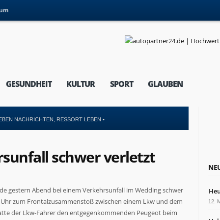
sum
GESUNDHEIT
KULTUR
SPORT
GLAUBEN
EBEN NACHRICHTEN
,
RESSORT LEBEN
•
sunfall schwer verletzt
NEU
rde gestern Abend bei einem Verkehrsunfall im Wedding schwer
Heu
 19 Uhr zum Frontalzusammenstoß zwischen einem Lkw und dem
12. 
n hatte der Lkw-Fahrer den entgegenkommenden Peugeot beim