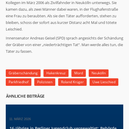
Kollegen im März 2006 als Zivilfahnder in Neukölln unterwegs. Sie
kamen dazu, als zwei Männer dabei waren, in der Flughafenstraße
eine Frau zu beraubten. Als sie den Täter aufforderten, stehen zu
bleiben, schoss der sofort aus kurzer Distanz acht Mal und tötete
Leischied.
Innensenator Andreas Geisel (SPD) sprach angesichts der Schändung
der Gräber von einer „niederträchtigen Tat“. Man werde alles tun, die
Täter zu fassen.
Gräberschändung
Hakenkreuz
Mord
Neukölln
Parkfriedhof
Polizisten
Roland Krüger
Uwe Lieschied
ÄHNLICHE BEITRÄGE
11. MÄRZ 2026
16-Jährige in Berliner Jugendclub vergewaltigt: Behörde