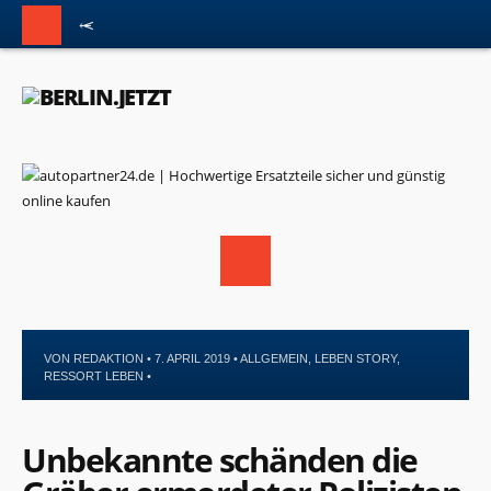
VON
REDAKTION
• 7. APRIL 2019 •
ALLGEMEIN
,
LEBEN STORY
,
RESSORT LEBEN
•
Unbekannte schänden die