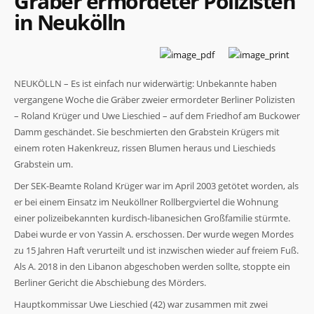
Gräber ermordeter Polizisten
in Neukölln
NEUKÖLLN – Es ist einfach nur widerwärtig: Unbekannte haben
vergangene Woche die Gräber zweier ermordeter Berliner Polizisten
– Roland Krüger und Uwe Lieschied – auf dem Friedhof am Buckower
Damm geschändet. Sie beschmierten den Grabstein Krügers mit
einem roten Hakenkreuz, rissen Blumen heraus und Lieschieds
Grabstein um.
Der SEK-Beamte Roland Krüger war im April 2003 getötet worden, als
er bei einem Einsatz im Neuköllner Rollbergviertel die Wohnung
einer polizeibekannten kurdisch-libanesichen Großfamilie stürmte.
Dabei wurde er von Yassin A. erschossen. Der wurde wegen Mordes
zu 15 Jahren Haft verurteilt und ist inzwischen wieder auf freiem Fuß.
Als A. 2018 in den Libanon abgeschoben werden sollte, stoppte ein
Berliner Gericht die Abschiebung des Mörders.
Hauptkommissar Uwe Lieschied (42) war zusammen mit zwei