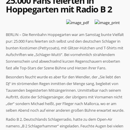
25.000 Fans feierten in
Hoppegarten mit Radio B 2
BERLIN – Die Rennbahn Hoppegarten war am Samstag bunte Vielfalt
pur: 25.000 Fans feierten sich selbst und den deutschen Schlager in
bunten Kostümen (Pettycoats), mit Glitzer-Hütchen und T-Shirts mit
Aufschriften wie „Schlager-Mutti“. Bei vornehmlich strahlendem
Sonnenschein und abwechselnd kurzen Regenschauern eroberten
fast alle Top-Stars der Szene Bühne und Herzen ihrer Fans.
Besonders feucht wurde es aber für den Wendler, der „Sie liebt den
DJ“ im strömenden Regen inmitten der Menge sang, begleitet von
Tausenden begeisterten Mitsängerinnen. Unmittelbar nach seinem
Auftritt, düste der Schlagersänger, der übrigens mit Vornamen nicht
„der“ sondern Michael heißt, per Flieger nach Mallorca, wo er am
selben Abend noch auf einer anderen großen Bühne erwartet wurde.
Radio B 2, Deutschlands Schlagerradio, hatte zu dem Open-Air
namens „B 2 Schlagerhammer“ eingeladen. Feuchte Augen bei vielen