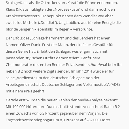
Schlagerfans, als die Ostrocker von „Karat“ die Bühne erklommen.
Klaus & Klaus huldigten der „Nordseeküste“ und dann noch den
Krankenschwestern. Höhepunkt neben dem Wendler war aber
zweifellos Michelle („Du Idiot“). Unglaublich, was für eine Energie die
blonde Sängerin – ebenfalls im Regen – versprühte.
Der Erfolg des „Schlagerhammers“ und des Senders hat einen
Namen: Oliver Dunk. Er ist der Mann, der ein feines Gespühr für
diesen Genre hat. Er lebt den Schlager, was er gern auch mit
passenden stylischen Outfits demonstriert. Der frühere
Chefmoderator des ersten Berliner Privatsenders
Hundert,6
betreibt
neben B 2 noch weitere Digitalsender. Im Jahr 2014 wurde er für
seine „Verdienste um den deutschen Schlager“ von der
Arbeitsgemeinschaft Deutscher Schlager und Volksmusik e.V. (ADS)
mit einem Preis geehrt.
Gerade erst wurden die neuen Zahlen der Media-Analyse bekannt.
Mit 102.000 Hörern pro Durchschnittsstunde verzeichnet Radio B 2
einen Zuwachs von 6,3 Prozent gegenüber dem Vorjahr. Die
Tagesreichweite stieg sogar um 8,9 Prozent auf 282.000 Hörer.