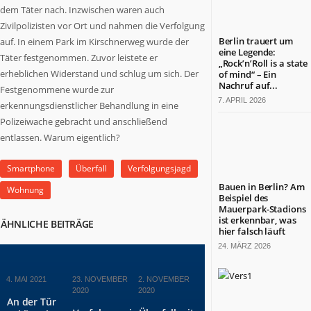
was
dem Täter nach. Inzwischen waren auch
in
Zivilpolizisten vor Ort und nahmen die Verfolgung
Berlin
Berlin trauert um
auf. In einem Park im Kirschnerweg wurde der
wichtig
eine Legende:
Täter festgenommen. Zuvor leistete er
„Rock’n’Roll is a state
ist.
erheblichen Widerstand und schlug um sich. Der
of mind“ – Ein
Themen
Nachruf auf...
Festgenommene wurde zur
aus
7. APRIL 2026
erkennungsdienstlicher Behandlung in eine
Wirtschaft,
Polizeiwache gebracht und anschließend
Politik,
entlassen. Warum eigentlich?
Kultur,
Kirche,
Gesundheit,
Smartphone
Überfall
Verfolgungsjagd
Sport
Bauen in Berlin? Am
Wohnung
und
Beispiel des
Mauerpark-Stadions
Lebensart.
ist erkennbar, was
ÄHNLICHE BEITRÄGE
Es
hier falsch läuft
kommen
24. MÄRZ 2026
Menschen
zu
4. MAI 2021
23. NOVEMBER
2. NOVEMBER
Wort,
2020
2020
die
An der Tür