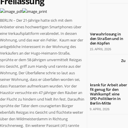
Freilassung
Berlin
ist
ein
BERLIN – Der 21-Jährige hatte sich mit dem
großartiges
Anbieter eines hochwertigen Smartphones über
Land.
eine Verkaufsplattform verabredet. In dessen
Verwahrlosung in
Tradition
den Straßen und in
Wohnung, und das war ein Fehler. Kaum war der
und
den Köpfen
anbgebliche Interessent in der Wohnung des
Fortschritt,
15. APRIL 2026
Lebensfreude
Verkäufers an der Hugo-Heimann-Straße,
und
sprühte er dem 58-Jährigen unvermittelt Reizgas
Zu
wirtschaftliche
ins Gesicht, griff zum Handy und rannte aus der
Leistungsfähigkeit
Wohnung. Der Überfallene schrie so laut aus
sind
seiner Wohnung, dass er überfallen worden sei,
hier
krank für Arbeit aber
dass Passanten aufmerksam wurden. Vor der
eine
fit genug für den
Haustür versuchte ein 47-jähriger den Räuber an
Wahlkampf: eine
nahezu
SPD-Politikerin in
der Flucht zu hindern und hielt ihn fest. Daraufhin
einzigartige
Berlin-Mitte
sprühte der Täter dem couragierten Bürger
Symbiose
9. APRIL 2026
ebenfalls Reizgas ins Gesicht und flüchtete weiter
eingegangen.
BERLIN.jetzt
über den Wildmeisterdamm in Richtung
berichtet,
Kirschnerweg. Ein weiterer Passant (41) rannte