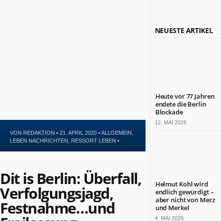
Politik
Leben
Kultur
NEUESTE ARTIKEL
Gesundheit
Sport
Glauben
NÜTZLICHE
INFORMATIONEN
Heute vor 77 Jahren
endete die Berlin
Kontakt
Blockade
Impressum
12. MAI 2026
Datenschutz
VON
REDAKTION
• 21. APRIL 2020 •
ALLGEMEIN
,
LEBEN NACHRICHTEN
,
RESSORT LEBEN
•
ZAHLEN
&
FAKTEN
Dit is Berlin: Überfall,
Helmut Kohl wird
Verfolgungsjagd,
endlich gewürdigt –
DAS
aber nicht von Merz
IST
Festnahme…und
BERLIN.JETZT
und Merkel
4. MAI 2026