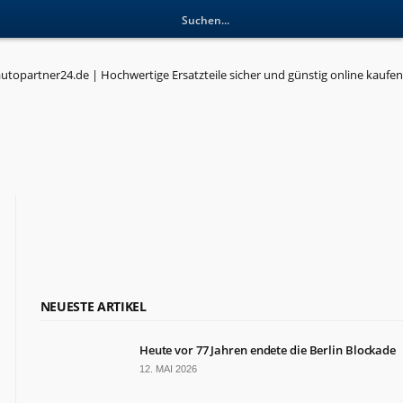
RESSORTS
Wirtschaft
Politik
NEUESTE ARTIKEL
Leben
Kultur
Heute vor 77 Jahren endete die Berlin Blockade
Gesundheit
Sport
12. MAI 2026
Glauben