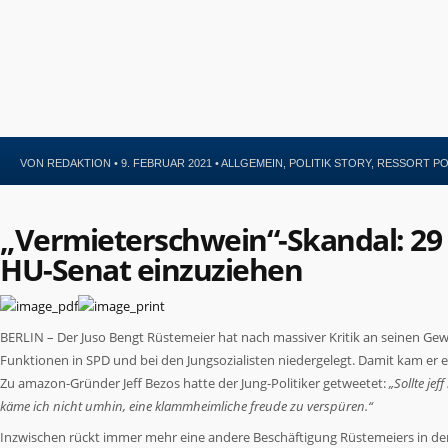
VON
REDAKTION
• 9. FEBRUAR 2021 •
ALLGEMEIN
,
POLITIK STORY
,
RESSORT PO
„Vermieterschwein“-Skandal: 29
HU-Senat einzuziehen
BERLIN – Der Juso Bengt Rüstemeier hat nach massiver Kritik an seinen Gew
Funktionen in SPD und bei den Jungsozialisten niedergelegt. Damit kam er
Zu amazon-Gründer Jeff Bezos hatte der Jung-Politiker getweetet:
„Sollte je
käme ich nicht umhin, eine klammheimliche freude zu verspüren.“
Inzwischen rückt immer mehr eine andere Beschäftigung Rüstemeiers in de