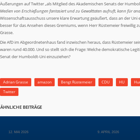
Äußerungen auf Twitter „als Mitglied des Akademischen Senats der Humboldt
Medien von Erschießungen fantasiert und zu Gewalttaten aufruft, kann für ande
Wissenschaftsausschuss unsere klare Erwartung geäußert, dass an der Uni ei
besser für das Ansehen dieses Gremiums, wenn Herr Rüstemeier freiwillig zur
Grasse.
Die AfD im Abgeordnetenhaus fand inzwischen heraus, dass Rüstemeier sei
waren rund 40.000. Und so stellt sich die Frage: Welche demokratische Le
Senat der Humboldt-Uni einzuziehen?
Adrian Grasse
amazon
Bengt Rüstemeier
CDU
HU
Hum
Twitter
ÄHNLICHE BEITRÄGE
12. MAI 2026
9. APRIL 2026