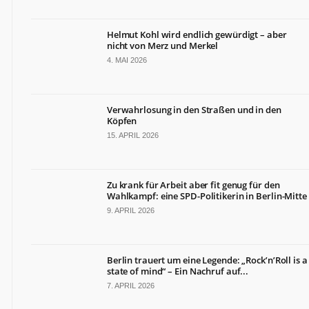
NÜTZLICHE
INFORMATIONEN
Helmut Kohl wird endlich gewürdigt – aber
nicht von Merz und Merkel
Kontakt
4. MAI 2026
Impressum
Datenschutz
Verwahrlosung in den Straßen und in den
ZAHLEN
Köpfen
&
15. APRIL 2026
FAKTEN
DAS
Zu krank für Arbeit aber fit genug für den
IST
Wahlkampf: eine SPD-Politikerin in Berlin-Mitte
BERLIN.JETZT
9. APRIL 2026
Berlin
ist
ein
Berlin trauert um eine Legende: „Rock’n’Roll is a
großartiges
state of mind“ – Ein Nachruf auf...
Land.
7. APRIL 2026
Tradition