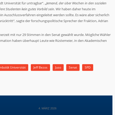
 Universität für untragbar“. „
Jemand, der über Wochen in den sozialen
re Studenten kein gutes Vorbild sein.
Wir haben daher heute im
n Ausschlussverfahren eingeleitet werden sollte. Es wäre aber sicherlich
ücktritt“, sagte der forschungspolitische Sprecher der Fraktion, Adrian
nerzeit mit nur 29 Stimmen in den Senat gewählt wurde. Mögliche Wähler
gitimation haben überhaupt Leute wie Rüstemeier, in den Akademischen
boldt Universität
Jeff Bezos
Juso
Senat
SPD
4. MÄRZ 2026