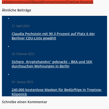
Linksterrorismus
LKA
Razzia
Stromversorgung
Treptow-Köpenick
Ähnliche Beiträge
17. April 2021
Claudia Pechstein mit 90,3 Prozent auf Platz 6 der
Berliner CDU-Liste gewählt
18. Februar 2021
Sichere „Kryptohandys“ geknackt – BKA und SEK
durchsuchen Wohnungen in Berlin
24. Januar 2021
240.000 kostenlose Masken für Bedürftige in Treptow-
Köpenick
Schreibe einen Kommentar